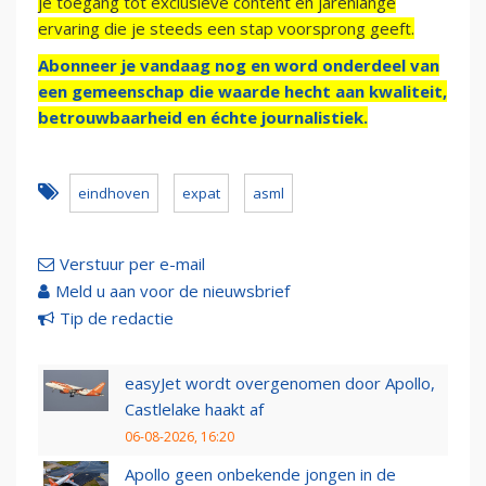
je toegang tot exclusieve content en jarenlange
ervaring die je steeds een stap voorsprong geeft.
Abonneer je vandaag nog en word onderdeel van
een gemeenschap die waarde hecht aan kwaliteit,
betrouwbaarheid en échte journalistiek.
eindhoven
expat
asml
Verstuur per e-mail
Meld u aan voor de nieuwsbrief
Tip de redactie
easyJet wordt overgenomen door Apollo,
Castlelake haakt af
06-08-2026, 16:20
Apollo geen onbekende jongen in de