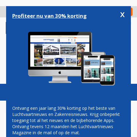
Overslaan
en
x
Digitaal Magazine
Registreer
Check in
naar
Profiteer nu van 30% korting
de
inhoud
gaan
Magazine
Podcasts
Vacatures
Toggl
naviga
Ontvang een jaar lang 30% korting op het beste van
Luchtvaartnieuws en Zakenreisnieuws. Krijg onbeperkt
toegang tot al het nieuws en de bijbehorende Apps.
DOOR GROEI ASML MAKEN
Ontvang tevens 12 maanden het Luchtvaartnieuws
STEEDS MEER EXPATS
Magazine in de mail of op de mat.