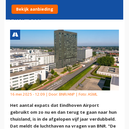
GEBRUIK VAN EINDHOVEN
Bekijk aanbieding
AIRPORT
16 mei 2025 - 12:09 | Door:
BNR/ANP
| Foto: ASML
Het aantal expats dat Eindhoven Airport
gebruikt om zo nu en dan terug te gaan naar hun
thuisland, is in de afgelopen vijf jaar verdubbeld.
Dat meldt de luchthaven na vragen van BNR. "De