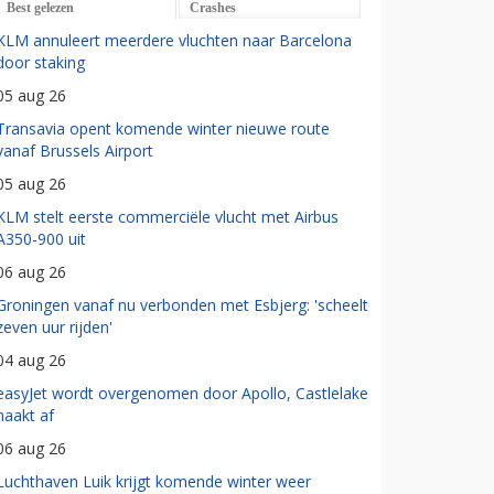
Best gelezen
Crashes
KLM annuleert meerdere vluchten naar Barcelona
door staking
05 aug 26
Transavia opent komende winter nieuwe route
vanaf Brussels Airport
05 aug 26
KLM stelt eerste commerciële vlucht met Airbus
A350-900 uit
06 aug 26
Groningen vanaf nu verbonden met Esbjerg: 'scheelt
zeven uur rijden'
04 aug 26
easyJet wordt overgenomen door Apollo, Castlelake
haakt af
06 aug 26
Luchthaven Luik krijgt komende winter weer