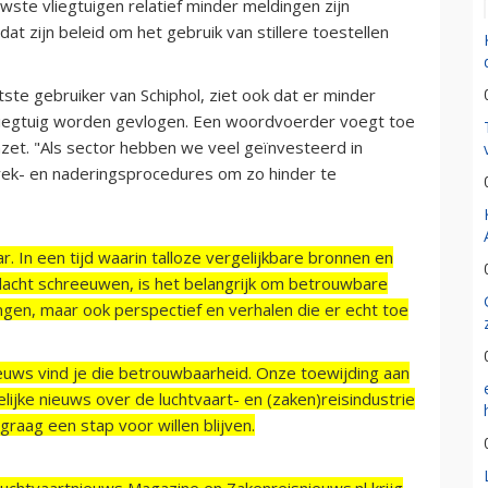
ste vliegtuigen relatief minder meldingen zijn
at zijn beleid om het gebruik van stillere toestellen
te gebruiker van Schiphol, ziet ook dat er minder
r vliegtuig worden gevlogen. Een woordvoerder voegt toe
inzet. "Als sector hebben we veel geïnvesteerd in
trek- en naderingsprocedures om zo hinder te
r. In een tijd waarin talloze vergelijkbare bronnen en
acht schreeuwen, is het belangrijk om betrouwbare
ngen, maar ook perspectief en verhalen die er echt toe
ieuws vind je die betrouwbaarheid. Onze toewijding aan
ijke nieuws over de luchtvaart- en (zaken)reisindustrie
raag een stap voor willen blijven.
Luchtvaartnieuws Magazine en Zakenreisnieuws.nl krijg