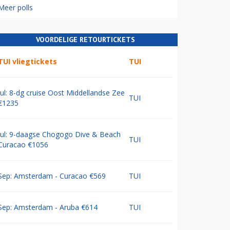
Meer polls
VOORDELIGE RETOURTICKETS
TUI vliegtickets
TUI
Jul: 8-dg cruise Oost Middellandse Zee
TUI
€1235
Jul: 9-daagse Chogogo Dive & Beach
TUI
Curacao €1056
Sep: Amsterdam - Curacao €569
TUI
Sep: Amsterdam - Aruba €614
TUI