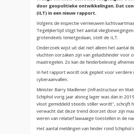
door geopolitieke ontwikkelingen. Dat co
(ILT) in een nieuw rapport.
Volgens de inspectie vernieuwen luchtvaartmaat
Tegelijkertijd stijgt het aantal vliegbewegingen
grotendeels tenietgedaan, stelt de ILT.
Onderzoek wijst uit dat niet alleen het aantal d
vluchten oorzaken zijn van geluidshinder voor
maatregelen. Zo kan de hinderbeleving afnemen
In het rapport wordt ook gepleit voor verdere 
cyberaanvallen.
Minister Barry Madlener (Infrastructuur en Wate
Schiphol vorig jaar alsnog lager was dan in 201
vloot gemiddeld steeds stiller wordt", schrijft
verwacht dat deze trend doorzet door zijn maa
weren van relatief lawaaiige toestellen in de na
Het aantal meldingen van hinder rond Schiphol i