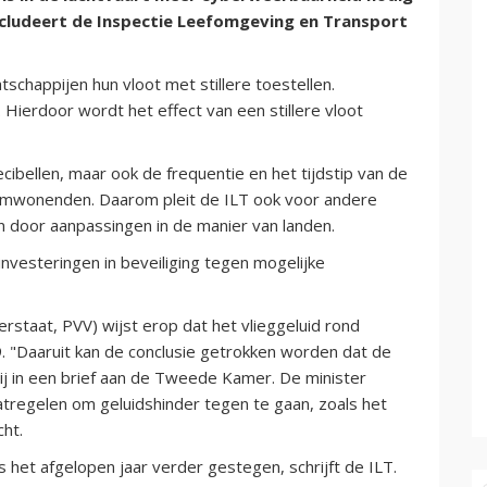
ncludeert de Inspectie Leefomgeving en Transport
schappijen hun vloot met stillere toestellen.
. Hierdoor wordt het effect van een stillere vloot
ecibellen, maar ook de frequentie en het tijdstip van de
 omwonenden. Daarom pleit de ILT ook voor andere
 door aanpassingen in de manier van landen.
investeringen in beveiliging tegen mogelijke
rstaat, PVV) wijst erop dat het vlieggeluid rond
9. "Daaruit kan de conclusie getrokken worden dat de
 hij in een brief aan de Tweede Kamer. De minister
tregelen om geluidshinder tegen te gaan, zoals het
cht.
s het afgelopen jaar verder gestegen, schrijft de ILT.