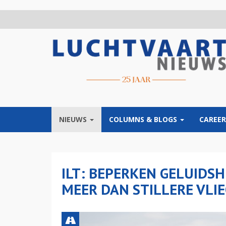
Overslaan
en
naar
de
inhoud
gaan
NIEUWS
COLUMNS & BLOGS
CAREER
ILT: BEPERKEN GELUIDS
MEER DAN STILLERE VLI