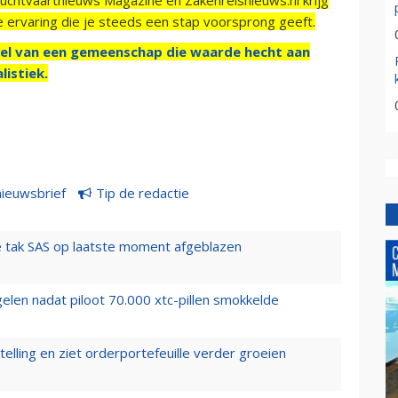
e ervaring die je steeds een stap voorsprong geeft.
el van een gemeenschap die waarde hecht aan
listiek.
nieuwsbrief
Tip de redactie
 tak SAS op laatste moment afgeblazen
elen nadat piloot 70.000 xtc-pillen smokkelde
elling en ziet orderportefeuille verder groeien