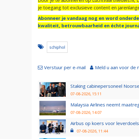
je toegang tot exclusieve content en jarenlang
Abonneer je vandaag nog en word onderde
kwaliteit, betrouwbaarheid en échte journa
schiphol
Verstuur per e-mail
Meld u aan voor de 
Staking cabinepersoneel Noorse
07-08-2026, 15:11
Malaysia Airlines neemt maatreg
07-08-2026, 14:07
Airbus op koers voor leverdoelst
07-08-2026, 11:44