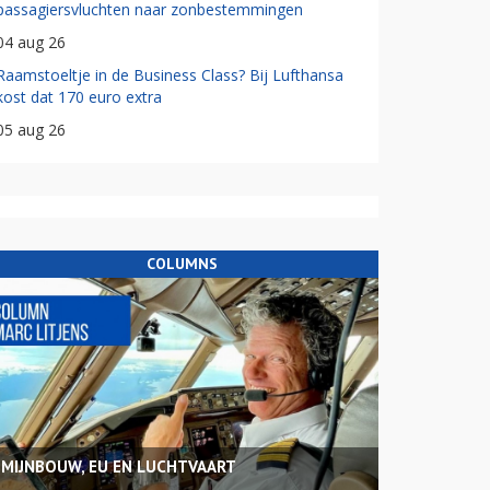
passagiersvluchten naar zonbestemmingen
04 aug 26
Raamstoeltje in de Business Class? Bij Lufthansa
kost dat 170 euro extra
05 aug 26
COLUMNS
MIJNBOUW, EU EN LUCHTVAART