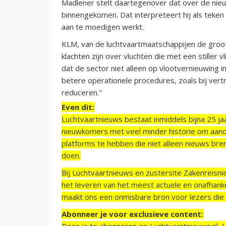
Madlener stelt daartegenover dat over de nieuw
binnengekomen. Dat interpreteert hij als teken d
aan te moedigen werkt.
KLM, van de luchtvaartmaatschappijen de groots
klachten zijn over vluchten die met een stille
dat de sector niet alleen op vlootvernieuwing 
betere operationele procedures, zoals bij ver
reduceren."
Even dit:
Luchtvaartnieuws bestaat inmiddels bijna 25 jaa
nieuwkomers met veel minder historie om aand
platforms te hebben die niet alleen nieuws bre
doen.
Bij Luchtvaartnieuws en zustersite Zakenreisn
het leveren van het meest actuele en onafhankel
maakt ons een onmisbare bron voor lezers die g
Abonneer je voor exclusieve content:
Door je te abonneren op Luchtvaartnieuws.nl, 