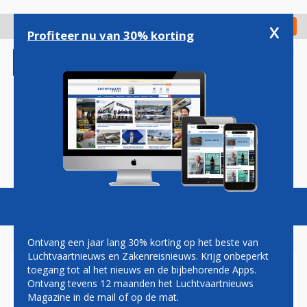
Overslaan
en
x
Digitaal Magazine
Registreer
Check in
naar
Profiteer nu van 30% korting
de
inhoud
gaan
Magazine
Podcasts
Vacatures
Toggl
naviga
Ontvang een jaar lang 30% korting op het beste van
Luchtvaartnieuws en Zakenreisnieuws. Krijg onbeperkt
toegang tot al het nieuws en de bijbehorende Apps.
EERSTE TRANSAVIA-BOEING
Ontvang tevens 12 maanden het Luchtvaartnieuws
737 VLIEGT NA 51 JAAR NOG
Magazine in de mail of op de mat.