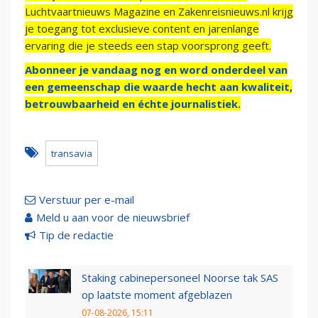
Luchtvaartnieuws Magazine en Zakenreisnieuws.nl krijg
je toegang tot exclusieve content en jarenlange
ervaring die je steeds een stap voorsprong geeft.
Abonneer je vandaag nog en word onderdeel van
een gemeenschap die waarde hecht aan kwaliteit,
betrouwbaarheid en échte journalistiek.
transavia
Verstuur per e-mail
Meld u aan voor de nieuwsbrief
Tip de redactie
Staking cabinepersoneel Noorse tak SAS
op laatste moment afgeblazen
07-08-2026, 15:11