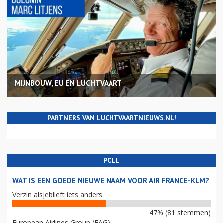
MIJNBOUW, EU EN LUCHTVAART
PARTNERS VAN LUCHTVAARTNIEUWS.NL!
POLL
WAT IS EEN GOEDE NIEUWE NAAM VOOR AIR FRANCE-KLM?
Verzin alsjeblieft iets anders
47% (81 stemmen)
European Airlines Group (EAG)