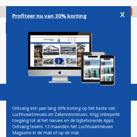
Overslaan
en
x
Digitaal Magazine
Registreer
Check in
naar
Profiteer nu van 30% korting
de
inhoud
gaan
Magazine
Podcasts
Vacatures
Toggl
naviga
Ontvang een jaar lang 30% korting op het beste van
Luchtvaartnieuws en Zakenreisnieuws. Krijg onbeperkt
toegang tot al het nieuws en de bijbehorende Apps.
RECORD VAN 200 MILJOEN
Ontvang tevens 12 maanden het Luchtvaartnieuws
PASSAGIERS VOOR
Magazine in de mail of op de mat.