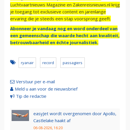
Luchtvaartnieuws Magazine en Zakenreisnieuws.nl krijg
je toegang tot exclusieve content en jarenlange
ervaring die je steeds een stap voorsprong geeft.
Abonneer je vandaag nog en word onderdeel van
een gemeenschap die waarde hecht aan kwaliteit,
betrouwbaarheid en échte journalistiek.
ryanair
record
passagiers
Verstuur per e-mail
Meld u aan voor de nieuwsbrief
Tip de redactie
easyJet wordt overgenomen door Apollo,
Castlelake haakt af
06-08-2026, 16:20