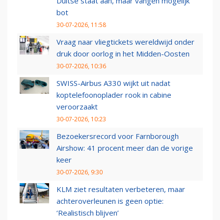
Duitse staat aan, maar vangen mogelijk
bot
30-07-2026, 11:58
Vraag naar vliegtickets wereldwijd onder
druk door oorlog in het Midden-Oosten
30-07-2026, 10:36
SWISS-Airbus A330 wijkt uit nadat
koptelefoonoplader rook in cabine
veroorzaakt
30-07-2026, 10:23
Bezoekersrecord voor Farnborough
Airshow: 41 procent meer dan de vorige
keer
30-07-2026, 9:30
KLM ziet resultaten verbeteren, maar
achteroverleunen is geen optie:
‘Realistisch blijven’