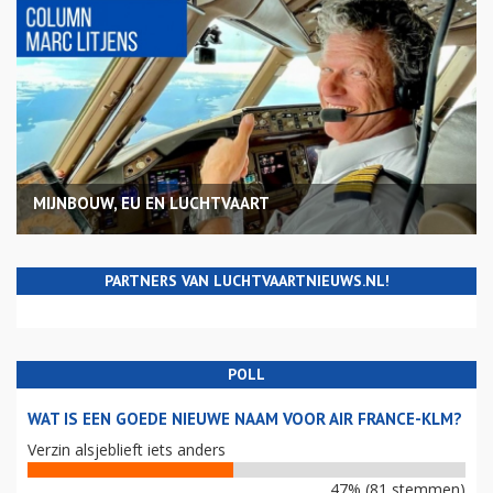
MIJNBOUW, EU EN LUCHTVAART
PARTNERS VAN LUCHTVAARTNIEUWS.NL!
POLL
WAT IS EEN GOEDE NIEUWE NAAM VOOR AIR FRANCE-KLM?
Verzin alsjeblieft iets anders
47% (81 stemmen)