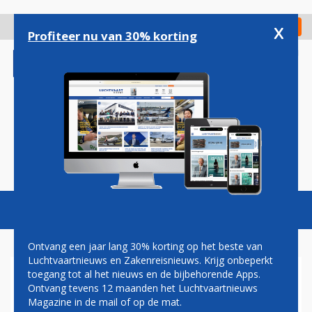
Overslaan
en
x
Digitaal Magazine
Registreer
Check in
naar
Profiteer nu van 30% korting
de
inhoud
gaan
Magazine
Podcasts
Vacatures
Toggl
naviga
Ontvang een jaar lang 30% korting op het beste van
Luchtvaartnieuws en Zakenreisnieuws. Krijg onbeperkt
toegang tot al het nieuws en de bijbehorende Apps.
RECORD
Ontvang tevens 12 maanden het Luchtvaartnieuws
Magazine in de mail of op de mat.