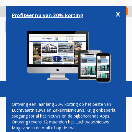
Overslaan
en
x
Digitaal Magazine
Registreer
Check in
naar
Profiteer nu van 30% korting
de
inhoud
gaan
Magazine
Podcasts
Vacatures
Toggl
naviga
Ontvang een jaar lang 30% korting op het beste van
Luchtvaartnieuws en Zakenreisnieuws. Krijg onbeperkt
toegang tot al het nieuws en de bijbehorende Apps.
NEDERLANDSE
Ontvang tevens 12 maanden het Luchtvaartnieuws
LUCHTHAVENS VOOR HET
Magazine in de mail of op de mat.