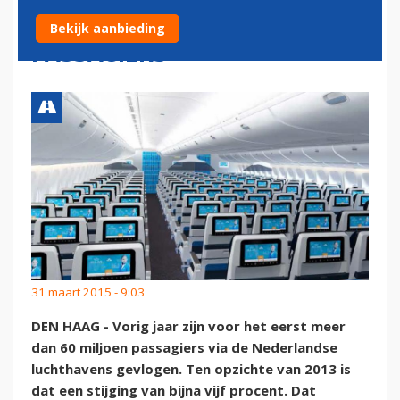
EERST BOVEN 60 MILJOEN
Bekijk aanbieding
PASSAGIERS
31 maart 2015 - 9:03
DEN HAAG - Vorig jaar zijn voor het eerst meer
dan 60 miljoen passagiers via de Nederlandse
luchthavens gevlogen. Ten opzichte van 2013 is
dat een stijging van bijna vijf procent. Dat