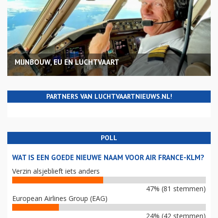
MIJNBOUW, EU EN LUCHTVAART
PARTNERS VAN LUCHTVAARTNIEUWS.NL!
POLL
WAT IS EEN GOEDE NIEUWE NAAM VOOR AIR FRANCE-KLM?
Verzin alsjeblieft iets anders
47% (81 stemmen)
European Airlines Group (EAG)
24% (42 stemmen)