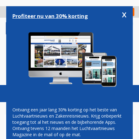
Overslaan
en
x
Digitaal Magazine
Registreer
Check in
naar
Profiteer nu van 30% korting
de
inhoud
gaan
Magazine
Podcasts
Vacatures
Toggl
naviga
Ontvang een jaar lang 30% korting op het beste van
Luchtvaartnieuws en Zakenreisnieuws. Krijg onbeperkt
toegang tot al het nieuws en de bijbehorende Apps.
NIEUWE BOEING-ORDER UIT
Ontvang tevens 12 maanden het Luchtvaartnieuws
SAOEDI-ARABIË BIJ BEZOEK
Magazine in de mail of op de mat.