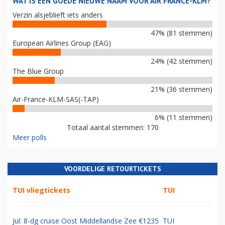
WAT IS EEN GOEDE NIEUWE NAAM VOOR AIR FRANCE-KLM?
Verzin alsjeblieft iets anders
47% (81 stemmen)
European Airlines Group (EAG)
24% (42 stemmen)
The Blue Group
21% (36 stemmen)
Air-France-KLM-SAS(-TAP)
6% (11 stemmen)
Totaal aantal stemmen: 170
Meer polls
VOORDELIGE RETOURTICKETS
TUI vliegtickets
TUI
Jul: 8-dg cruise Oost Middellandse Zee €1235
TUI