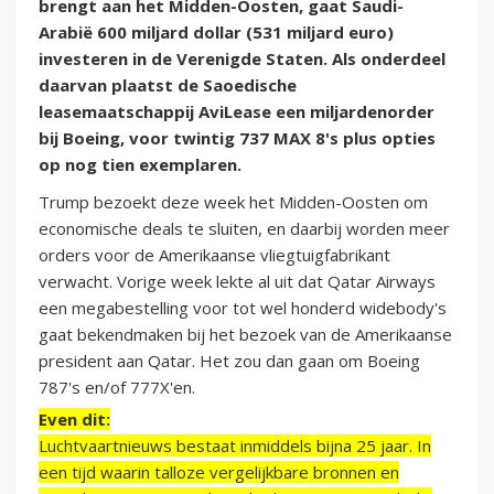
brengt aan het Midden-Oosten, gaat Saudi-
Arabië 600 miljard dollar (531 miljard euro)
investeren in de Verenigde Staten. Als onderdeel
daarvan plaatst de Saoedische
leasemaatschappij AviLease een miljardenorder
bij Boeing, voor twintig 737 MAX 8's plus opties
op nog tien exemplaren.
Trump bezoekt deze week het Midden-Oosten om
economische deals te sluiten, en daarbij worden meer
orders voor de Amerikaanse vliegtuigfabrikant
verwacht. Vorige week lekte al uit dat Qatar Airways
een megabestelling voor tot wel honderd widebody's
gaat bekendmaken bij het bezoek van de Amerikaanse
president aan Qatar. Het zou dan gaan om Boeing
787's en/of 777X'en.
Even dit:
Luchtvaartnieuws bestaat inmiddels bijna 25 jaar. In
een tijd waarin talloze vergelijkbare bronnen en