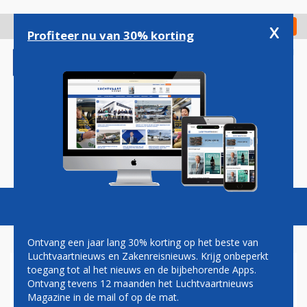
Overslaan
en
x
Digitaal Magazine
Registreer
Check in
naar
Profiteer nu van 30% korting
de
inhoud
gaan
Magazine
Podcasts
Vacatures
Toggl
naviga
Ontvang een jaar lang 30% korting op het beste van
Luchtvaartnieuws en Zakenreisnieuws. Krijg onbeperkt
toegang tot al het nieuws en de bijbehorende Apps.
PARIJSE LUCHTHAVENS
Ontvang tevens 12 maanden het Luchtvaartnieuws
VOORZIEN DUURDERE
Magazine in de mail of op de mat.