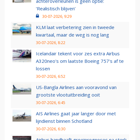
achteroverleunen is geen optie:
‘Realistisch blijven’
30-07-2026, 9:29
KLM laat verbetering zien in tweede
kwartaal, maar de weg is nog lang
30-07-2026, 8:22
Icelandair tekent voor zes extra Airbus
A320neo's om laatste Boeing 757's af te
lossen
30-07-2026, 6:52
US-Bangla Airlines aan vooravond van
grootste vlootuitbreiding ooit
30-07-2026, 6:45
AIS Airlines gaat jaar langer door met
lijndienst binnen Schotland
30-07-2026, 6:30
Airbus handhaaft groeiprognoses na sterk