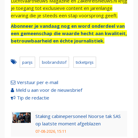
Luchtvaartnieuws Magazine en Zakenreisnieuws.nl krijg
je toegang tot exclusieve content en jarenlange
ervaring die je steeds een stap voorsprong geeft.
Abonneer je vandaag nog en word onderdeel van
een gemeenschap die waarde hecht aan kwaliteit,
betrouwbaarheid en échte journalistiek.
parijs
biobrandstof
ticketprijs
Verstuur per e-mail
Meld u aan voor de nieuwsbrief
Tip de redactie
Staking cabinepersoneel Noorse tak SAS
op laatste moment afgeblazen
07-08-2026, 15:11