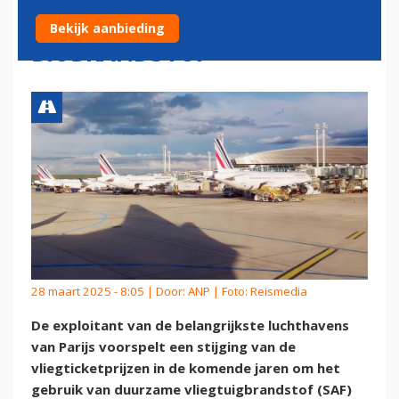
TICKETS DOOR
Bekijk aanbieding
BIOBRANDSTOF
28 maart 2025 - 8:05 | Door:
ANP
| Foto: Reismedia
De exploitant van de belangrijkste luchthavens
van Parijs voorspelt een stijging van de
vliegticketprijzen in de komende jaren om het
gebruik van duurzame vliegtuigbrandstof (SAF)