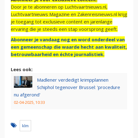
Door je te abonneren op Luchtvaartnieuws.nl,
Luchtvaartnieuws Magazine en Zakenreisnieuws.nl krijg
je toegang tot exclusieve content en jarenlange
ervaring die je steeds een stap voorsprong geeft.
Abonneer je vandaag nog en word onderdeel van
een gemeenschap die waarde hecht aan kwaliteit,
betrouwbaarheid en échte journalistiek.
Lees ook:
Madlener verdedigt krimpplannen
Schiphol tegenover Brussel: 'procedure
nu afgerond'
02-04-2025, 10:33
klm