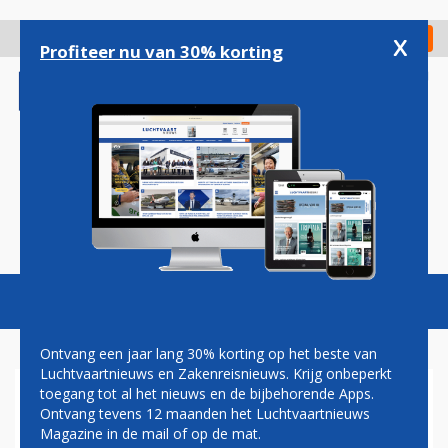
Overslaan
en
x
Digitaal Magazine
Registreer
Check in
naar
Profiteer nu van 30% korting
de
inhoud
gaan
Magazine
Podcasts
Vacatures
Toggl
naviga
Ontvang een jaar lang 30% korting op het beste van
Luchtvaartnieuws en Zakenreisnieuws. Krijg onbeperkt
toegang tot al het nieuws en de bijbehorende Apps.
KLM: REACTIE VAN MINISTER
Ontvang tevens 12 maanden het Luchtvaartnieuws
MADLENER OP KRITIEK UIT
Magazine in de mail of op de mat.