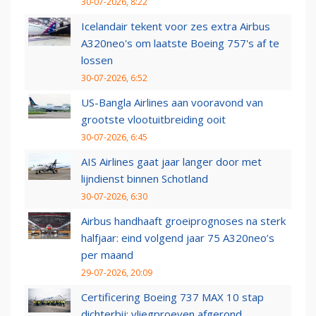
30-07-2026, 8:22
Icelandair tekent voor zes extra Airbus
A320neo's om laatste Boeing 757's af te
lossen
30-07-2026, 6:52
US-Bangla Airlines aan vooravond van
grootste vlootuitbreiding ooit
30-07-2026, 6:45
AIS Airlines gaat jaar langer door met
lijndienst binnen Schotland
30-07-2026, 6:30
Airbus handhaaft groeiprognoses na sterk
halfjaar: eind volgend jaar 75 A320neo’s
per maand
29-07-2026, 20:09
Certificering Boeing 737 MAX 10 stap
dichterbij: vliegproeven afgerond