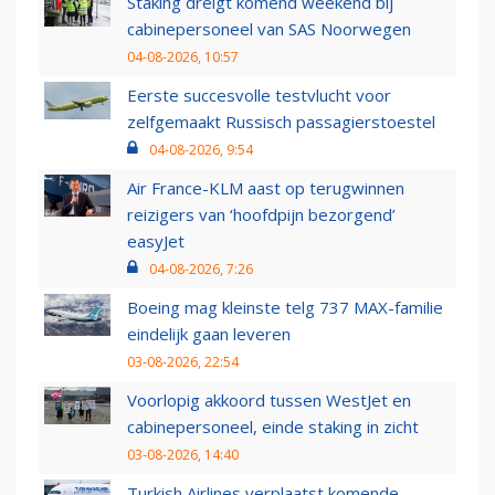
Staking dreigt komend weekend bij
cabinepersoneel van SAS Noorwegen
04-08-2026, 10:57
Eerste succesvolle testvlucht voor
zelfgemaakt Russisch passagierstoestel
04-08-2026, 9:54
Air France-KLM aast op terugwinnen
reizigers van ‘hoofdpijn bezorgend’
easyJet
04-08-2026, 7:26
Boeing mag kleinste telg 737 MAX-familie
eindelijk gaan leveren
03-08-2026, 22:54
Voorlopig akkoord tussen WestJet en
cabinepersoneel, einde staking in zicht
03-08-2026, 14:40
Turkish Airlines verplaatst komende