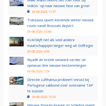
Willie Walsh neemt het roer over bij
IndiGo: 'op naar nieuwe fase van groei'
05-08-2026, 11:37
Transavia opent komende winter nieuwe
route vanaf Brussels Airport
05-08-2026, 10:46
KLM blijft net als veel andere
maatschappijen langer weg uit Golfregio
05-08-2026, 9:00
Riyadh Air breidt netwerk verder uit:
opnieuw drie nieuwe bestemmingen
05-08-2026, 7:29
Directie Lufthansa probeert onrust bij
Portugese vakbond over overname TAP
te sussen
04-08-2026, 15:33
Nieuwe Privium-lounge op Schiphol opent