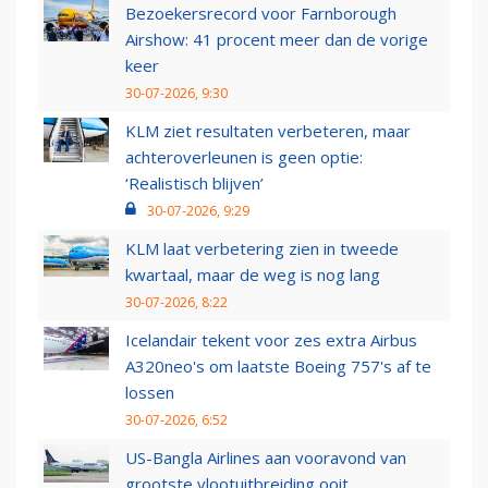
Bezoekersrecord voor Farnborough
Airshow: 41 procent meer dan de vorige
keer
30-07-2026, 9:30
KLM ziet resultaten verbeteren, maar
achteroverleunen is geen optie:
‘Realistisch blijven’
30-07-2026, 9:29
KLM laat verbetering zien in tweede
kwartaal, maar de weg is nog lang
30-07-2026, 8:22
Icelandair tekent voor zes extra Airbus
A320neo's om laatste Boeing 757's af te
lossen
30-07-2026, 6:52
US-Bangla Airlines aan vooravond van
grootste vlootuitbreiding ooit