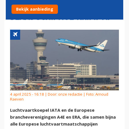
OPROEP AAN KABINET:
Bekijk aanbieding
BLAAS SCHIPHOL-KRIMP AF
4 april 2025 - 16:18 | Door:
onze redactie
| Foto: Arnoud
Raeven
Luchtvaartkoepel IATA en de Europese
brancheverenigingen A4E en ERA, die samen bijna
alle Europese luchtvaartmaatschappijen