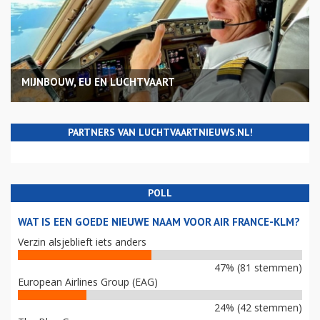
MIJNBOUW, EU EN LUCHTVAART
PARTNERS VAN LUCHTVAARTNIEUWS.NL!
POLL
WAT IS EEN GOEDE NIEUWE NAAM VOOR AIR FRANCE-KLM?
Verzin alsjeblieft iets anders
47% (81 stemmen)
European Airlines Group (EAG)
24% (42 stemmen)