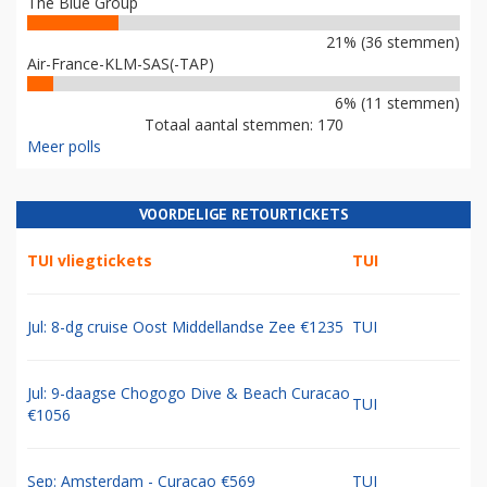
The Blue Group
21% (36 stemmen)
Air-France-KLM-SAS(-TAP)
6% (11 stemmen)
Totaal aantal stemmen: 170
Meer polls
VOORDELIGE RETOURTICKETS
TUI vliegtickets
TUI
Jul: 8-dg cruise Oost Middellandse Zee €1235
TUI
Jul: 9-daagse Chogogo Dive & Beach Curacao
TUI
€1056
Sep: Amsterdam - Curacao €569
TUI