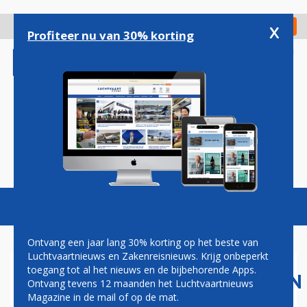
Overslaan
en
x
Digitaal Magazine
Registreer
Check in
naar
Profiteer nu van 30% korting
de
inhoud
gaan
Magazine
Podcasts
Vacatures
Toggl
naviga
Ontvang een jaar lang 30% korting op het beste van
Luchtvaartnieuws en Zakenreisnieuws. Krijg onbeperkt
toegang tot al het nieuws en de bijbehorende Apps.
LUCHTVAARTMAATSCHAPPIJEN
Ontvang tevens 12 maanden het Luchtvaartnieuws
DOEN GEZAMENLIJKE
Magazine in de mail of op de mat.