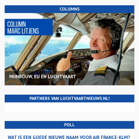
COLUMNS
MIJNBOUW, EU EN LUCHTVAART
PARTNERS VAN LUCHTVAARTNIEUWS.NL!
POLL
WAT IS EEN GOEDE NIEUWE NAAM VOOR AIR FRANCE-KLM?