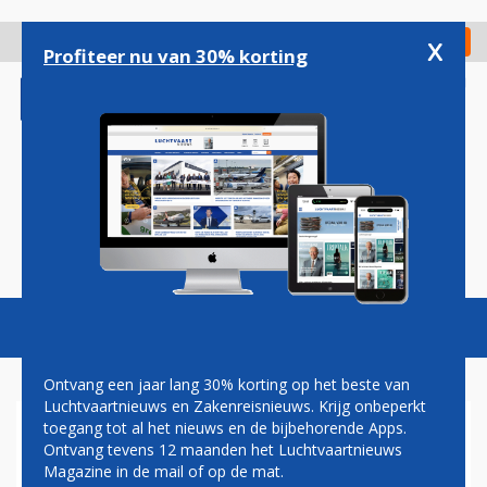
Overslaan
en
x
Digitaal Magazine
Registreer
Check in
naar
Profiteer nu van 30% korting
de
inhoud
gaan
Magazine
Podcasts
Vacatures
Toggl
naviga
Ontvang een jaar lang 30% korting op het beste van
Luchtvaartnieuws en Zakenreisnieuws. Krijg onbeperkt
toegang tot al het nieuws en de bijbehorende Apps.
VEEL STEUN ONDER
Ontvang tevens 12 maanden het Luchtvaartnieuws
NEDERLANDSE BEVOLKING
Magazine in de mail of op de mat.