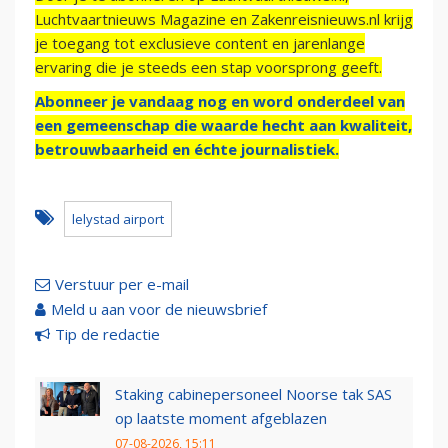
Luchtvaartnieuws Magazine en Zakenreisnieuws.nl krijg
je toegang tot exclusieve content en jarenlange
ervaring die je steeds een stap voorsprong geeft.
Abonneer je vandaag nog en word onderdeel van
een gemeenschap die waarde hecht aan kwaliteit,
betrouwbaarheid en échte journalistiek.
lelystad airport
Verstuur per e-mail
Meld u aan voor de nieuwsbrief
Tip de redactie
Staking cabinepersoneel Noorse tak SAS
op laatste moment afgeblazen
07-08-2026, 15:11