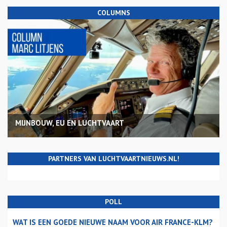
COLUMNS
MIJNBOUW, EU EN LUCHTVAART
PARTNERS VAN LUCHTVAARTNIEUWS.NL!
POLL
WAT IS EEN GOEDE NIEUWE NAAM VOOR AIR FRANCE-KLM?