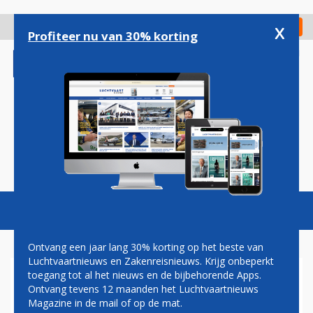
Overslaan
en
x
Digitaal Magazine
Registreer
Check in
naar
Profiteer nu van 30% korting
de
inhoud
gaan
Magazine
Podcasts
Vacatures
Toggl
naviga
Ontvang een jaar lang 30% korting op het beste van
Luchtvaartnieuws en Zakenreisnieuws. Krijg onbeperkt
toegang tot al het nieuws en de bijbehorende Apps.
BRUSSELS AIRLINES
Ontvang tevens 12 maanden het Luchtvaartnieuws
VERWACHT RECORDDRUKTE
Magazine in de mail of op de mat.