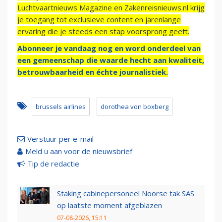
Luchtvaartnieuws Magazine en Zakenreisnieuws.nl krijg
je toegang tot exclusieve content en jarenlange
ervaring die je steeds een stap voorsprong geeft.
Abonneer je vandaag nog en word onderdeel van
een gemeenschap die waarde hecht aan kwaliteit,
betrouwbaarheid en échte journalistiek.
brussels airlines
dorothea von boxberg
Verstuur per e-mail
Meld u aan voor de nieuwsbrief
Tip de redactie
Staking cabinepersoneel Noorse tak SAS
op laatste moment afgeblazen
07-08-2026, 15:11