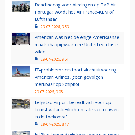
Deadlinedag voor biedingen op TAP Air
Portugal: wordt het Air France-KLM of
Lufthansa?
29-07-2026, 9:59
American was niet de enige Amerikaanse
maatschappij waarmee United een fusie
wilde
29-07-2026, 9:51
IT-probleem verstoort vluchtuitvoering
American Airlines, geen gevolgen
merkbaar op Schiphol
29-07-2026, 9:05
Lelystad Airport bereidt zich voor op
komst vakantievluchten: 'alle vertrouwen
in de toekomst'
29-07-2026, 8:17
JetBlue komend winterseizoen niet meer