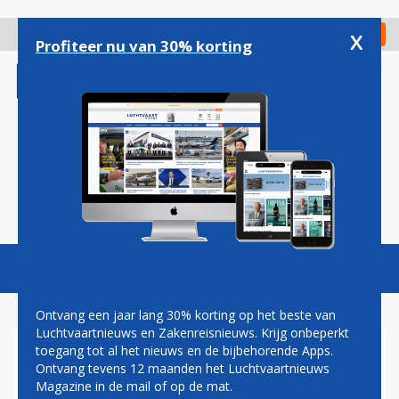
Overslaan
en
x
Digitaal Magazine
Registreer
Check in
naar
Profiteer nu van 30% korting
de
inhoud
gaan
Magazine
Podcasts
Vacatures
Toggl
naviga
Ontvang een jaar lang 30% korting op het beste van
Luchtvaartnieuws en Zakenreisnieuws. Krijg onbeperkt
toegang tot al het nieuws en de bijbehorende Apps.
CHINA AIRLINES ZET
Ontvang tevens 12 maanden het Luchtvaartnieuws
HANDTEKENING ONDER
Magazine in de mail of op de mat.