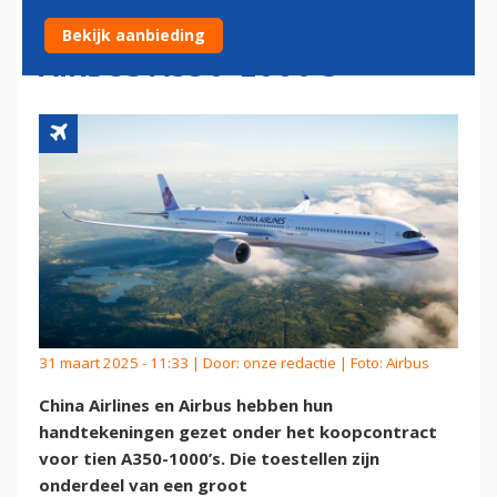
KOOPCONTRACT VOOR
Bekijk aanbieding
AIRBUS A350-1000'S
31 maart 2025 - 11:33 | Door:
onze redactie
| Foto: Airbus
China Airlines en Airbus hebben hun
handtekeningen gezet onder het koopcontract
voor tien A350-1000’s. Die toestellen zijn
onderdeel van een groot