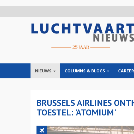
Overslaan
en
naar
de
inhoud
gaan
NIEUWS
COLUMNS & BLOGS
CAREER
BRUSSELS AIRLINES ONT
TOESTEL: 'ATOMIUM'