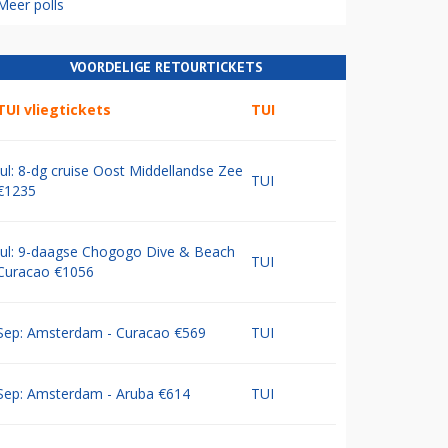
Meer polls
VOORDELIGE RETOURTICKETS
TUI vliegtickets
TUI
Jul: 8-dg cruise Oost Middellandse Zee
TUI
€1235
Jul: 9-daagse Chogogo Dive & Beach
TUI
Curacao €1056
Sep: Amsterdam - Curacao €569
TUI
Sep: Amsterdam - Aruba €614
TUI