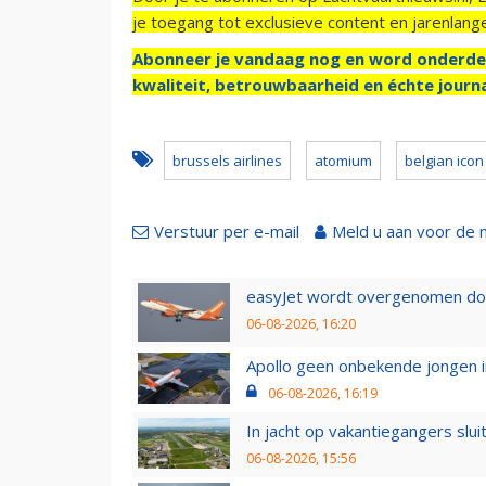
je toegang tot exclusieve content en jarenlang
Abonneer je vandaag nog en word onderde
kwaliteit, betrouwbaarheid en échte journa
brussels airlines
atomium
belgian icon
Verstuur per e-mail
Meld u aan voor de 
easyJet wordt overgenomen door
06-08-2026, 16:20
Apollo geen onbekende jongen i
06-08-2026, 16:19
In jacht op vakantiegangers slui
06-08-2026, 15:56