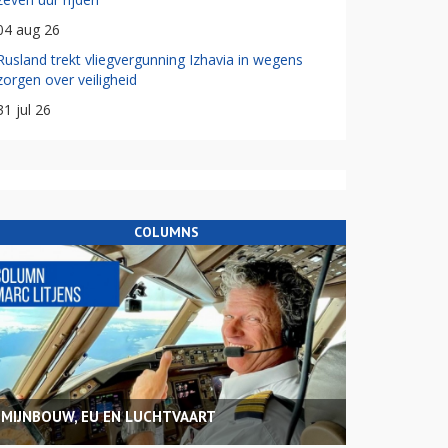
04 aug 26
Rusland trekt vliegvergunning Izhavia in wegens
zorgen over veiligheid
31 jul 26
COLUMNS
MIJNBOUW, EU EN LUCHTVAART