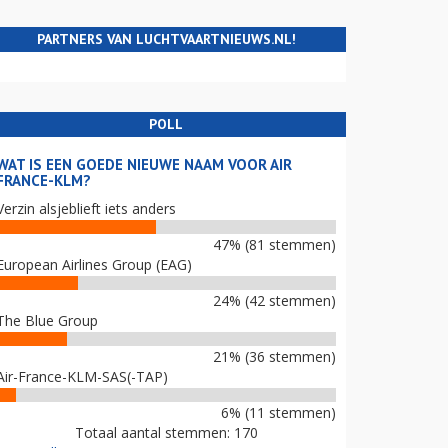
PARTNERS VAN LUCHTVAARTNIEUWS.NL!
POLL
WAT IS EEN GOEDE NIEUWE NAAM VOOR AIR
FRANCE-KLM?
Verzin alsjeblieft iets anders
47% (81 stemmen)
European Airlines Group (EAG)
24% (42 stemmen)
The Blue Group
21% (36 stemmen)
Air-France-KLM-SAS(-TAP)
6% (11 stemmen)
Totaal aantal stemmen: 170