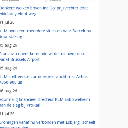
Donkere wolken boven IndiGo: prijsvechter doet
widebody-vloot weg
31 jul 26
KLM annuleert meerdere vluchten naar Barcelona
door staking
05 aug 26
Transavia opent komende winter nieuwe route
vanaf Brussels Airport
05 aug 26
KLM stelt eerste commerciële vlucht met Airbus
A350-900 uit
06 aug 26
Voormalig financieel directeur KLM Erik Swelheim
aan de slag bij ProRail
31 jul 26
Groningen vanaf nu verbonden met Esbjerg: 'scheelt
zeven uur rijden'