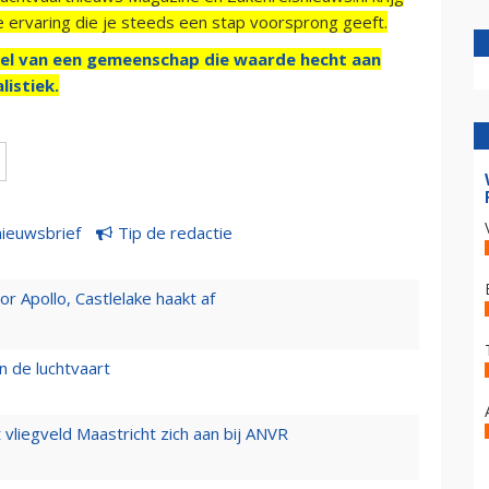
e ervaring die je steeds een stap voorsprong geeft.
el van een gemeenschap die waarde hecht aan
listiek.
nieuwsbrief
Tip de redactie
 Apollo, Castlelake haakt af
n de luchtvaart
t vliegveld Maastricht zich aan bij ANVR