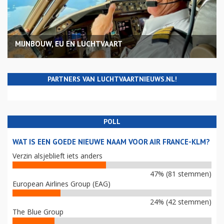
MIJNBOUW, EU EN LUCHTVAART
PARTNERS VAN LUCHTVAARTNIEUWS.NL!
POLL
WAT IS EEN GOEDE NIEUWE NAAM VOOR AIR FRANCE-KLM?
Verzin alsjeblieft iets anders
47% (81 stemmen)
European Airlines Group (EAG)
24% (42 stemmen)
The Blue Group