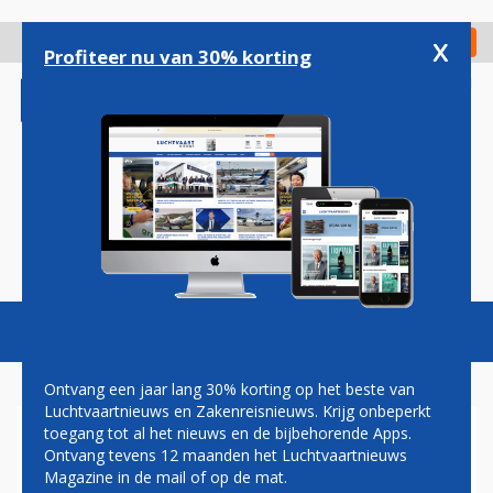
Overslaan
en
x
Digitaal Magazine
Registreer
Check in
naar
Profiteer nu van 30% korting
de
inhoud
gaan
Magazine
Podcasts
Vacatures
Toggl
naviga
Ontvang een jaar lang 30% korting op het beste van
Luchtvaartnieuws en Zakenreisnieuws. Krijg onbeperkt
toegang tot al het nieuws en de bijbehorende Apps.
RYANAIR BEREIKT MIJLPAAL
Ontvang tevens 12 maanden het Luchtvaartnieuws
VAN 200 MILJOEN
Magazine in de mail of op de mat.