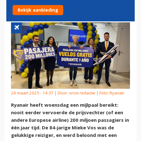
PASSAGIERS IN ÉÉN JAAR
Bekijk aanbieding
26 maart 2025 - 14:37 | Door:
onze redactie
| Foto: Ryanair
Ryanair heeft woensdag een mijlpaal bereikt:
nooit eerder vervoerde de prijsvechter (of een
andere Europese airline) 200 miljoen passagiers in
één jaar tijd. De 84-jarige Mieke Vos was de
gelukkige reiziger, en werd beloond met een