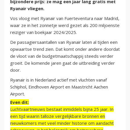
bijzondere prijs: ze mag een jaar lang gratis met
Ryanair vliegen.
Vos vloog met Ryanair van Fuerteventura naar Madrid,
waar ze in het zonnetje werd gezet als 200 miljoenste
reiziger van boekjaar 2024/2025.
De passagiersaantallen van Ryanair laten al tijden een
opwaartse trend zien. Dat komt onder andere doordat
de vloot van de budgetmaatschappij steeds verder
groeit. De komende jaren gaat de uitbreiding verder
door.
Ryanair is in Nederland actief met vluchten vanaf
Schiphol, Eindhoven Airport en Maastricht Aachen
Airport.
Even dit:
Luchtvaartnieuws bestaat inmiddels bijna 25 jaar. In
een tijd waarin talloze vergelijkbare bronnen en
nieuwkomers met veel minder historie om aandacht