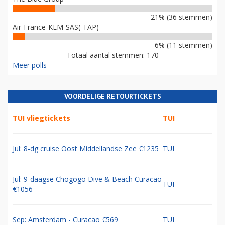
21% (36 stemmen)
Air-France-KLM-SAS(-TAP)
6% (11 stemmen)
Totaal aantal stemmen: 170
Meer polls
VOORDELIGE RETOURTICKETS
TUI vliegtickets
TUI
Jul: 8-dg cruise Oost Middellandse Zee €1235
TUI
Jul: 9-daagse Chogogo Dive & Beach Curacao
TUI
€1056
Sep: Amsterdam - Curacao €569
TUI