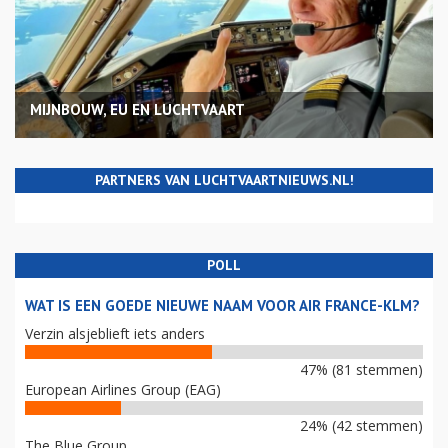
MIJNBOUW, EU EN LUCHTVAART
PARTNERS VAN LUCHTVAARTNIEUWS.NL!
POLL
WAT IS EEN GOEDE NIEUWE NAAM VOOR AIR FRANCE-KLM?
Verzin alsjeblieft iets anders
47% (81 stemmen)
European Airlines Group (EAG)
24% (42 stemmen)
The Blue Group