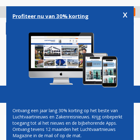
Overslaan
en
x
Digitaal Magazine
Registreer
Check in
naar
Profiteer nu van 30% korting
de
inhoud
gaan
Magazine
Podcasts
Vacatures
Toggl
naviga
Ontvang een jaar lang 30% korting op het beste van
Luchtvaartnieuws en Zakenreisnieuws. Krijg onbeperkt
toegang tot al het nieuws en de bijbehorende Apps.
VUELING EN AMERICAN
Ontvang tevens 12 maanden het Luchtvaartnieuws
AIRLINES STARTEN CODE-
Magazine in de mail of op de mat.