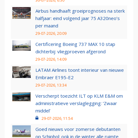
30-07-2026, 6:30
Airbus handhaaft groeiprognoses na sterk
halfjaar: eind volgend jaar 75 A320neo’s
per maand
29-07-2026, 20:09
Certificering Boeing 737 MAX 10 stap
dichterbij: vliegproeven afgerond
29-07-2026, 14:09
LATAM Airlines toont interieur van nieuwe
Embraer E195-E2
29-07-2026, 13:34
Verscherpt toezicht ILT op KLM E&M om
administratieve verslaglegging: ‘Zwaar
middel’
29-07-2026, 11:54
Goed nieuws voor zomerse debutanten
op Schiphol: ook in de winter alle ruimte