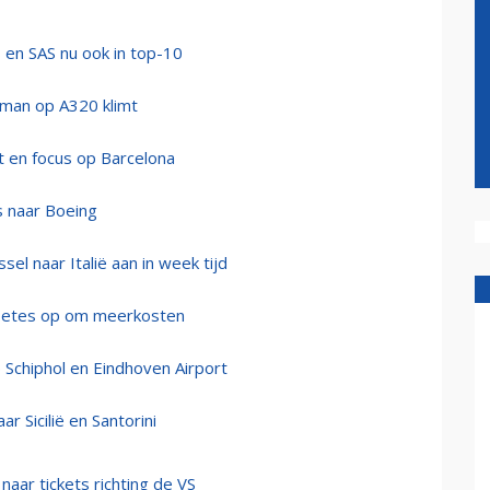
 en SAS nu ook in top-10
 man op A320 klimt
t en focus op Barcelona
s naar Boeing
sel naar Italië aan in week tijd
boetes op om meerkosten
 Schiphol en Eindhoven Airport
r Sicilië en Santorini
aar tickets richting de VS