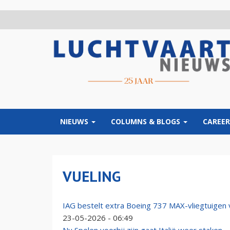
Overslaan
en
naar
de
inhoud
gaan
NIEUWS
COLUMNS & BLOGS
CAREER
VUELING
IAG bestelt extra Boeing 737 MAX-vliegtuigen 
23-05-2026 - 06:49