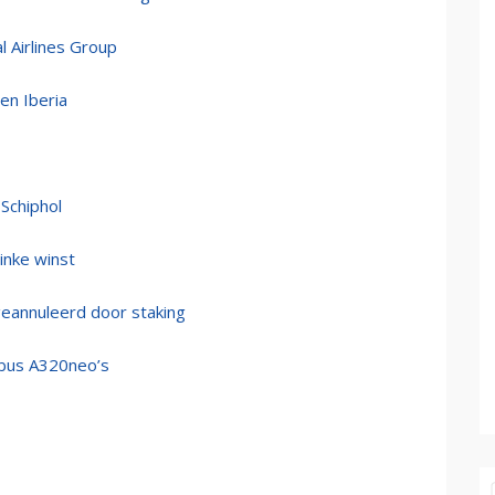
l Airlines Group
en Iberia
Schiphol
linke winst
 geannuleerd door staking
rbus A320neo’s