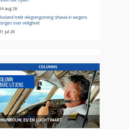
04 aug 26
Rusland trekt vliegvergunning Izhavia in wegens
zorgen over veiligheid
31 jul 26
COLUMNS
MIJNBOUW, EU EN LUCHTVAART