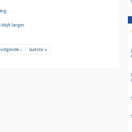
ling
blijft langer
volgende ›
laatste »