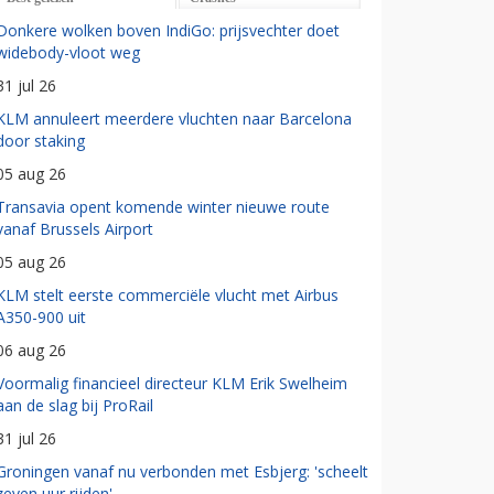
Donkere wolken boven IndiGo: prijsvechter doet
widebody-vloot weg
31 jul 26
KLM annuleert meerdere vluchten naar Barcelona
door staking
05 aug 26
Transavia opent komende winter nieuwe route
vanaf Brussels Airport
05 aug 26
KLM stelt eerste commerciële vlucht met Airbus
A350-900 uit
06 aug 26
Voormalig financieel directeur KLM Erik Swelheim
aan de slag bij ProRail
31 jul 26
Groningen vanaf nu verbonden met Esbjerg: 'scheelt
zeven uur rijden'