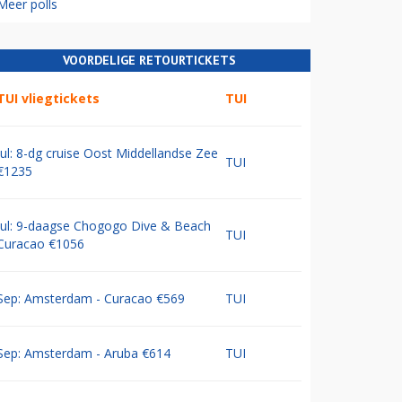
Meer polls
VOORDELIGE RETOURTICKETS
TUI vliegtickets
TUI
Jul: 8-dg cruise Oost Middellandse Zee
TUI
€1235
Jul: 9-daagse Chogogo Dive & Beach
TUI
Curacao €1056
Sep: Amsterdam - Curacao €569
TUI
Sep: Amsterdam - Aruba €614
TUI