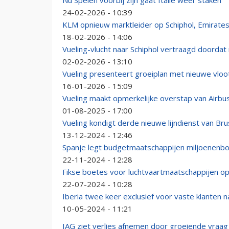
Nu Spelen voorbij zijn gaat Italië weer staken
24-02-2026 - 10:39
KLM opnieuw marktleider op Schiphol, Emirates
18-02-2026 - 14:06
Vueling-vlucht naar Schiphol vertraagd doordat
02-02-2026 - 13:10
Vueling presenteert groeiplan met nieuwe vloo
16-01-2026 - 15:09
Vueling maakt opmerkelijke overstap van Airbu
01-08-2025 - 17:00
Vueling kondigt derde nieuwe lijndienst van Brus
13-12-2024 - 12:46
Spanje legt budgetmaatschappijen miljoenen
22-11-2024 - 12:28
Fikse boetes voor luchtvaartmaatschappijen op
22-07-2024 - 10:28
Iberia twee keer exclusief voor vaste klanten naa
10-05-2024 - 11:21
IAG ziet verlies afnemen door groeiende vraag n