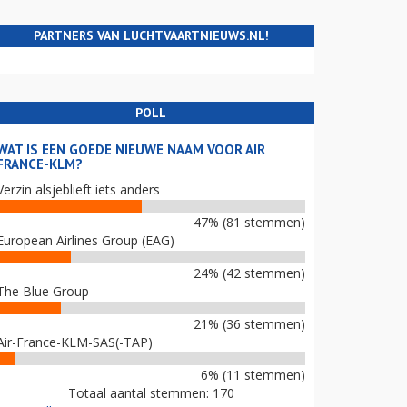
PARTNERS VAN LUCHTVAARTNIEUWS.NL!
POLL
WAT IS EEN GOEDE NIEUWE NAAM VOOR AIR
FRANCE-KLM?
Verzin alsjeblieft iets anders
47% (81 stemmen)
European Airlines Group (EAG)
24% (42 stemmen)
The Blue Group
21% (36 stemmen)
Air-France-KLM-SAS(-TAP)
6% (11 stemmen)
Totaal aantal stemmen: 170