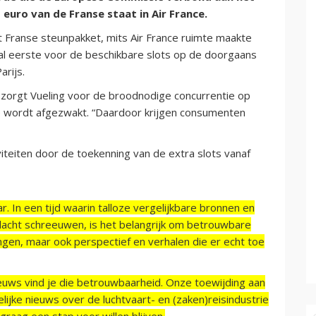
 euro van de Franse staat in Air France.
t Franse steunpakket, mits Air France ruimte maakte
 al eerste voor de beschikbare slots op de doorgaans
arijs.
orgt Vueling voor de broodnodige concurrentie op
ce wordt afgezwakt. “Daardoor krijgen consumenten
iviteiten door de toekenning van de extra slots vanaf
r. In een tijd waarin talloze vergelijkbare bronnen en
acht schreeuwen, is het belangrijk om betrouwbare
ngen, maar ook perspectief en verhalen die er echt toe
ieuws vind je die betrouwbaarheid. Onze toewijding aan
ijke nieuws over de luchtvaart- en (zaken)reisindustrie
raag een stap voor willen blijven.