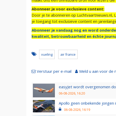
Abonneer je voor exclusieve content:
Door je te abonneren op Luchtvaartnieuws.nl, 
je toegang tot exclusieve content en jarenlang
Abonneer je vandaag nog en word onderde
kwaliteit, betrouwbaarheid en échte journa
vueling
air france
Verstuur per e-mail
Meld u aan voor de 
easyJet wordt overgenomen door
06-08-2026, 16:20
Apollo geen onbekende jongen i
06-08-2026, 16:19