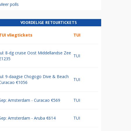
Meer polls
VOORDELIGE RETOURTICKETS
TUI vliegtickets
TUI
Jul: 8-dg cruise Oost Middellandse Zee
TUI
€1235
Jul: 9-daagse Chogogo Dive & Beach
TUI
Curacao €1056
Sep: Amsterdam - Curacao €569
TUI
Sep: Amsterdam - Aruba €614
TUI