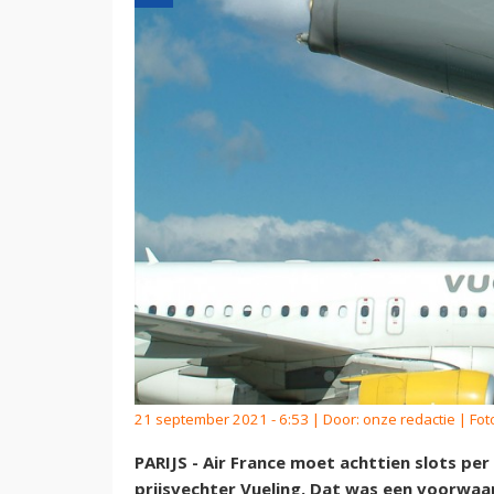
21 september 2021 - 6:53 | Door:
onze redactie
| Fot
PARIJS - Air France moet achttien slots per
prijsvechter Vueling. Dat was een voorwa