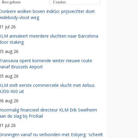
Best gelezen
Crashes
Donkere wolken boven IndiGo: prijsvechter doet
widebody-vloot weg
31 jul 26
KLM annuleert meerdere vluchten naar Barcelona
door staking
05 aug 26
Transavia opent komende winter nieuwe route
vanaf Brussels Airport
05 aug 26
KLM stelt eerste commerciële vlucht met Airbus
A350-900 uit
06 aug 26
Voormalig financieel directeur KLM Erik Swelheim
aan de slag bij ProRail
31 jul 26
Groningen vanaf nu verbonden met Esbjerg: 'scheelt