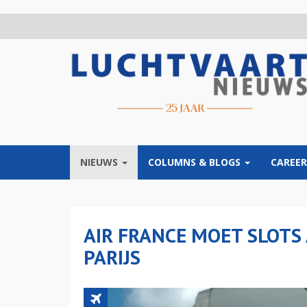
Overslaan
en
naar
de
inhoud
gaan
NIEUWS
COLUMNS & BLOGS
CAREER
AIR FRANCE MOET SLOTS
PARIJS