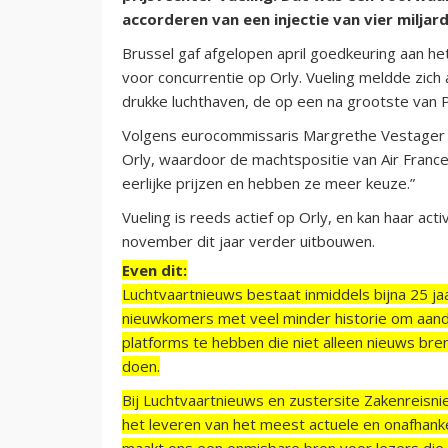
accorderen van een injectie van vier miljard
Brussel gaf afgelopen april goedkeuring aan he
voor concurrentie op Orly. Vueling meldde zich
drukke luchthaven, de op een na grootste van P
Volgens eurocommissaris Margrethe Vestager z
Orly, waardoor de machtspositie van Air Fran
eerlijke prijzen en hebben ze meer keuze.”
Vueling is reeds actief op Orly, en kan haar act
november dit jaar verder uitbouwen.
Even dit:
Luchtvaartnieuws bestaat inmiddels bijna 25 jaa
nieuwkomers met veel minder historie om aand
platforms te hebben die niet alleen nieuws bre
doen.
Bij Luchtvaartnieuws en zustersite Zakenreisn
het leveren van het meest actuele en onafhankel
maakt ons een onmisbare bron voor lezers die g