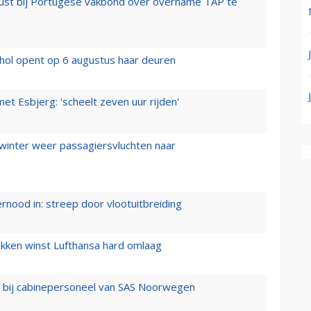
rust bij Portugese vakbond over overname TAP te
hol opent op 6 augustus haar deuren
t Esbjerg: 'scheelt zeven uur rijden'
 winter weer passagiersvluchten naar
ernood in: streep door vlootuitbreiding
ukken winst Lufthansa hard omlaag
 bij cabinepersoneel van SAS Noorwegen