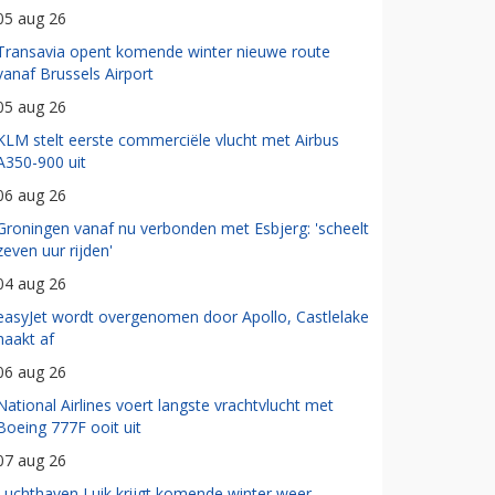
05 aug 26
Transavia opent komende winter nieuwe route
vanaf Brussels Airport
05 aug 26
KLM stelt eerste commerciële vlucht met Airbus
A350-900 uit
06 aug 26
Groningen vanaf nu verbonden met Esbjerg: 'scheelt
zeven uur rijden'
04 aug 26
easyJet wordt overgenomen door Apollo, Castlelake
haakt af
06 aug 26
National Airlines voert langste vrachtvlucht met
Boeing 777F ooit uit
07 aug 26
Luchthaven Luik krijgt komende winter weer