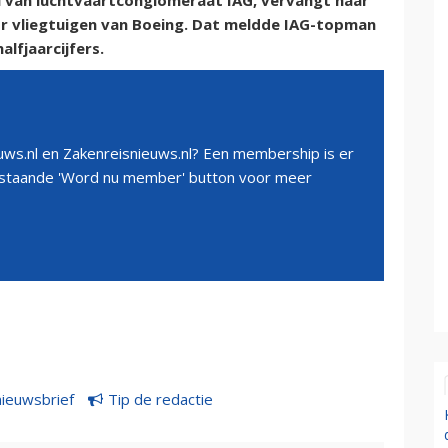
l van luchtvaartconglomeraat IAG, vervangt haar
or vliegtuigen van Boeing. Dat meldde IAG-topman
alfjaarcijfers.
ws.nl en Zakenreisnieuws.nl? Een membership is er
erstaande 'Word nu member' button voor meer
nieuwsbrief
Tip de redactie