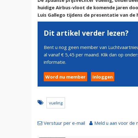
De Spaanse prijsvechter Vueling, onderdee
huidige Airbus-vloot de komende jaren do
Luis Gallego tijdens de presentatie van de h
Dit artikel verder lezen?
Bent u nog geen member van Luchtvaartnieu
al vanaf € 5,45 per maand. Klik dan op ond
informatie.
Word nu member
Inloggen
vueling
Verstuur per e-mail
Meld u aan voor de 