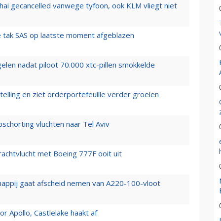
hai gecancelled vanwege tyfoon, ook KLM vliegt niet
 tak SAS op laatste moment afgeblazen
elen nadat piloot 70.000 xtc-pillen smokkelde
elling en ziet orderportefeuille verder groeien
chorting vluchten naar Tel Aviv
vrachtvlucht met Boeing 777F ooit uit
happij gaat afscheid nemen van A220-100-vloot
 Apollo, Castlelake haakt af