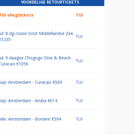
VOORDELIGE RETOURTICKETS
TUI vliegtickets
TUI
Jul: 8-dg cruise Oost Middellandse Zee
TUI
€1235
Jul: 9-daagse Chogogo Dive & Beach
TUI
Curacao €1056
Sep: Amsterdam - Curacao €569
TUI
Sep: Amsterdam - Aruba €614
TUI
Mei: Amsterdam - Bonaire €594
TUI