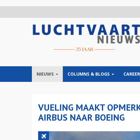
Overslaan
en
naar
de
inhoud
gaan
NIEUWS
COLUMNS & BLOGS
CAREER
VUELING MAAKT OPMERK
AIRBUS NAAR BOEING