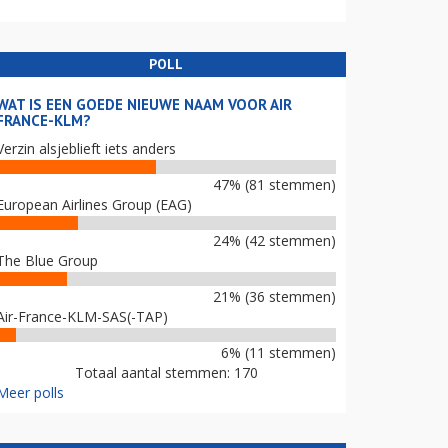
POLL
WAT IS EEN GOEDE NIEUWE NAAM VOOR AIR
FRANCE-KLM?
Verzin alsjeblieft iets anders
47% (81 stemmen)
European Airlines Group (EAG)
24% (42 stemmen)
The Blue Group
21% (36 stemmen)
Air-France-KLM-SAS(-TAP)
6% (11 stemmen)
Totaal aantal stemmen: 170
Meer polls