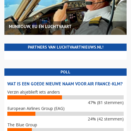
MIJNBOUW, EU EN LUCHTVAART
PARTNERS VAN LUCHTVAARTNIEUWS.NL!
POLL
WAT IS EEN GOEDE NIEUWE NAAM VOOR AIR FRANCE-KLM?
Verzin alsjeblieft iets anders
47% (81 stemmen)
European Airlines Group (EAG)
24% (42 stemmen)
The Blue Group