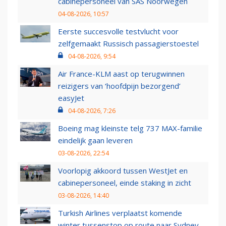
cabinepersoneel van SAS Noorwegen
04-08-2026, 10:57
Eerste succesvolle testvlucht voor
zelfgemaakt Russisch passagierstoestel
04-08-2026, 9:54
Air France-KLM aast op terugwinnen
reizigers van ‘hoofdpijn bezorgend’
easyJet
04-08-2026, 7:26
Boeing mag kleinste telg 737 MAX-familie
eindelijk gaan leveren
03-08-2026, 22:54
Voorlopig akkoord tussen WestJet en
cabinepersoneel, einde staking in zicht
03-08-2026, 14:40
Turkish Airlines verplaatst komende
winter tussenstop op route naar Sydney