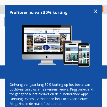
Overslaan
en
x
Digitaal Magazine
Registreer
Check in
naar
Profiteer nu van 30% korting
de
inhoud
gaan
Magazine
Podcasts
Vacatures
Toggl
naviga
Ontvang een jaar lang 30% korting op het beste van
Luchtvaartnieuws en Zakenreisnieuws. Krijg onbeperkt
toegang tot al het nieuws en de bijbehorende Apps.
VUELING KONDIGT DERDE
Ontvang tevens 12 maanden het Luchtvaartnieuws
NIEUWE LIJNDIENST VAN
Magazine in de mail of op de mat.