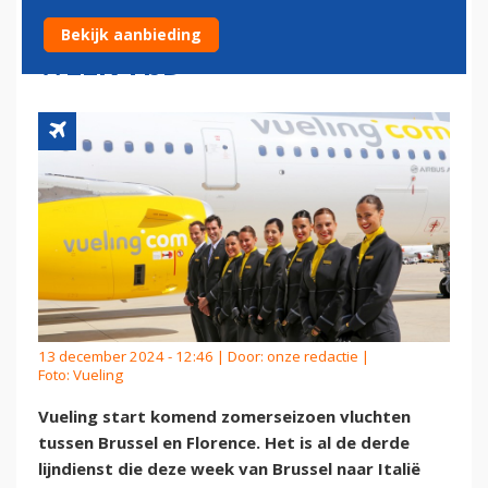
BRUSSEL NAAR ITALIË AAN IN
Bekijk aanbieding
WEEK TIJD
13 december 2024 - 12:46 | Door:
onze redactie
|
Foto: Vueling
Vueling start komend zomerseizoen vluchten
tussen Brussel en Florence. Het is al de derde
lijndienst die deze week van Brussel naar Italië