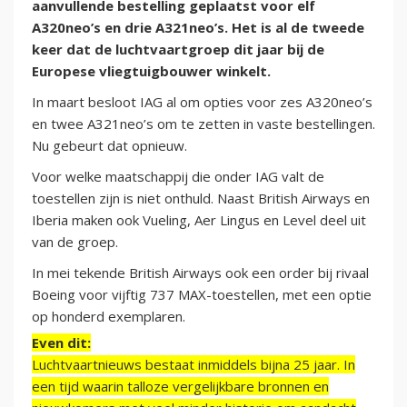
aanvullende bestelling geplaatst voor elf
A320neo’s en drie A321neo’s. Het is al de tweede
keer dat de luchtvaartgroep dit jaar bij de
Europese vliegtuigbouwer winkelt.
In maart besloot IAG al om opties voor zes A320neo’s
en twee A321neo’s om te zetten in vaste bestellingen.
Nu gebeurt dat opnieuw.
Voor welke maatschappij die onder IAG valt de
toestellen zijn is niet onthuld. Naast British Airways en
Iberia maken ook Vueling, Aer Lingus en Level deel uit
van de groep.
In mei tekende British Airways ook een order bij rivaal
Boeing voor vijftig 737 MAX-toestellen, met een optie
op honderd exemplaren.
Even dit:
Luchtvaartnieuws bestaat inmiddels bijna 25 jaar. In
een tijd waarin talloze vergelijkbare bronnen en