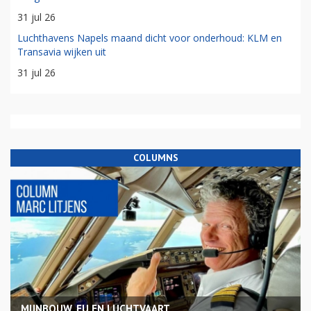
31 jul 26
Luchthavens Napels maand dicht voor onderhoud: KLM en
Transavia wijken uit
31 jul 26
COLUMNS
MIJNBOUW, EU EN LUCHTVAART