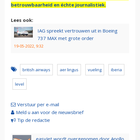
betrouwbaarheid en échte journalistiek.
Lees ook:
IAG spreekt vertrouwen uit in Boeing
737 MAX met grote order
19-05-2022, 9:32
british airways
aer lingus
vueling
iberia
level
Verstuur per e-mail
Meld u aan voor de nieuwsbrief
Tip de redactie
easyJet wordt overgenomen door Apollo,