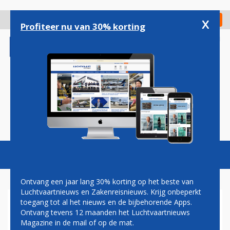
Overslaan
en
x
Digitaal Magazine
Registreer
Check in
naar
Profiteer nu van 30% korting
de
inhoud
gaan
Magazine
Podcasts
Vacatures
Toggl
naviga
Ontvang een jaar lang 30% korting op het beste van
Luchtvaartnieuws en Zakenreisnieuws. Krijg onbeperkt
toegang tot al het nieuws en de bijbehorende Apps.
MOEDERBEDRIJF BRITISH
Ontvang tevens 12 maanden het Luchtvaartnieuws
AIRWAYS EN IBERIA BESTELT
Magazine in de mail of op de mat.