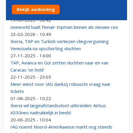
Paus na vliegtuigpech met hulp van Spaanse koning
Bekijk aanbieding
naar huis
13-06-2026 - 08:42
oneworld haalt Finnair-topman binnen als nieuwe ceo
23-02-2026 - 10:49
Iberia, TAP en Turkish verliezen vliegvergunning
Venezuela na opschorting vluchten
27-11-2025 - 14:00
TAP, Avianca en Gol zetten vluchten naar en van
Caracas 'on hold'
22-11-2025 - 23:05
Meer winst voor IAG dankzij robuuste vraag naar
tickets
01-08-2025 - 10:22
Iberia wil langeafstandsvloot uitbreiden: Airbus
A330neo nadrukkelijk in beeld
20-06-2025 - 10:04
IAG noemt Noord-Amerikaanse markt nog steeds