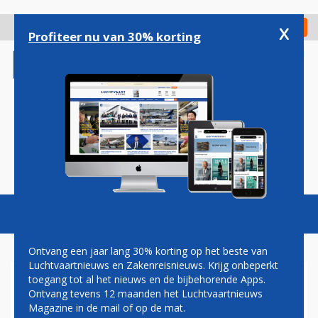
Overslaan
en
x
Digitaal Magazine
Registreer
Check in
naar
Profiteer nu van 30% korting
de
inhoud
gaan
Magazine
Podcasts
Vacatures
Toggl
naviga
Ontvang een jaar lang 30% korting op het beste van
Luchtvaartnieuws en Zakenreisnieuws. Krijg onbeperkt
toegang tot al het nieuws en de bijbehorende Apps.
IBERIA
Ontvang tevens 12 maanden het Luchtvaartnieuws
Magazine in de mail of op de mat.