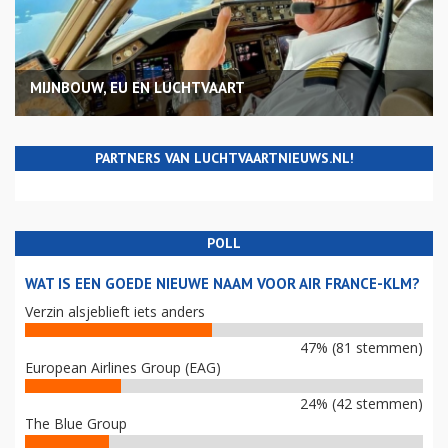
MIJNBOUW, EU EN LUCHTVAART
PARTNERS VAN LUCHTVAARTNIEUWS.NL!
POLL
WAT IS EEN GOEDE NIEUWE NAAM VOOR AIR FRANCE-KLM?
Verzin alsjeblieft iets anders
47% (81 stemmen)
European Airlines Group (EAG)
24% (42 stemmen)
The Blue Group