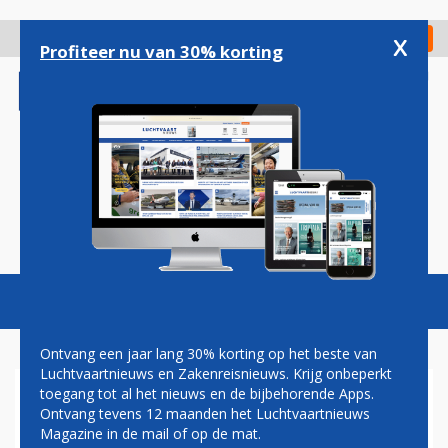
Overslaan
en
x
Digitaal Magazine
Registreer
Check in
naar
Profiteer nu van 30% korting
de
inhoud
gaan
Magazine
Podcasts
Vacatures
Toggl
naviga
Ontvang een jaar lang 30% korting op het beste van
Luchtvaartnieuws en Zakenreisnieuws. Krijg onbeperkt
toegang tot al het nieuws en de bijbehorende Apps.
MOEDERBEDRIJF BA EN
Ontvang tevens 12 maanden het Luchtvaartnieuws
IBERIA BEHAALT BESCHEIDEN
Magazine in de mail of op de mat.