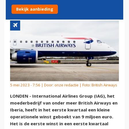
BEDRIJFSWINST
Bekijk aanbieding
5 mei 2023 - 7:56 | Door:
onze redactie
| Foto: British Airways
LONDEN - International Airlines Group (IAG), het
moederbedrijf van onder meer British Airways en
Iberia, heeft in het eerste kwartaal een kleine
operationele winst geboekt van 9 miljoen euro.
Het is de eerste winst in een eerste kwartaal