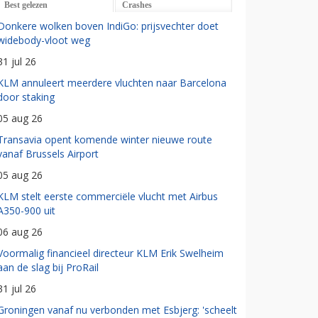
Best gelezen
Crashes
Donkere wolken boven IndiGo: prijsvechter doet
widebody-vloot weg
31 jul 26
KLM annuleert meerdere vluchten naar Barcelona
door staking
05 aug 26
Transavia opent komende winter nieuwe route
vanaf Brussels Airport
05 aug 26
KLM stelt eerste commerciële vlucht met Airbus
A350-900 uit
06 aug 26
Voormalig financieel directeur KLM Erik Swelheim
aan de slag bij ProRail
31 jul 26
Groningen vanaf nu verbonden met Esbjerg: 'scheelt