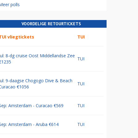
Meer polls
VOORDELIGE RETOURTICKETS
TUI vliegtickets
TUI
Jul: 8-dg cruise Oost Middellandse Zee
TUI
€1235
Jul: 9-daagse Chogogo Dive & Beach
TUI
Curacao €1056
Sep: Amsterdam - Curacao €569
TUI
Sep: Amsterdam - Aruba €614
TUI