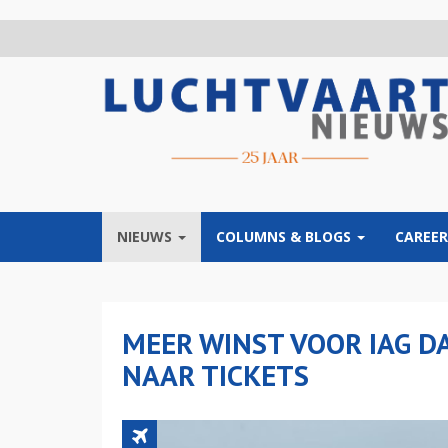
Overslaan
en
naar
de
inhoud
gaan
NIEUWS
COLUMNS & BLOGS
CAREER
MEER WINST VOOR IAG D
NAAR TICKETS