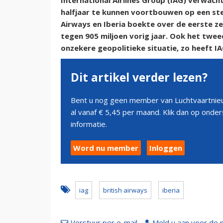
International Airlines Group (IAG) verwach
halfjaar te kunnen voortbouwen op een ster
Airways en Iberia boekte over de eerste z
tegen 905 miljoen vorig jaar. Ook het tw
onzekere geopolitieke situatie, zo heeft I
Dit artikel verder lezen?
Bent u nog geen member van Luchtvaartnieu
al vanaf € 5,45 per maand. Klik dan op ond
informatie.
Word nu member
Inloggen
iag
british airways
iberia
Verstuur per e-mail
Meld u aan voor de 