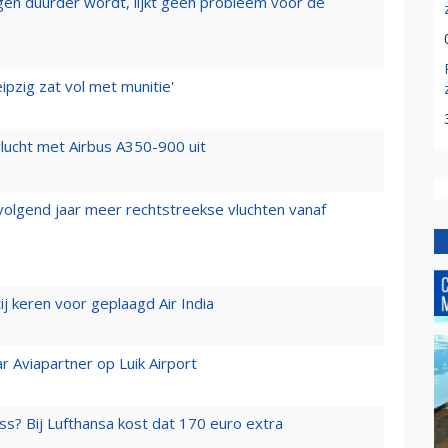
iegen duurder wordt, lijkt geen probleem voor de
ipzig zat vol met munitie'
lucht met Airbus A350-900 uit
 volgend jaar meer rechtstreekse vluchten vanaf
j keren voor geplaagd Air India
r Aviapartner op Luik Airport
ss? Bij Lufthansa kost dat 170 euro extra