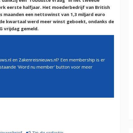
t dankzij een “robuuste vraag” in het tweede
k eerste halfjaar. Het moederbedrijf van British
es maanden een nettowinst van 1,3 miljard euro
eede kwartaal werd meer winst geboekt, ondanks de
AG vrijdag gemeld.
ws.nl en Zakenreisnieuws.nl? Een membership is er
erstaande 'Word nu member' button voor meer
nieuwsbrief
Tip de redactie