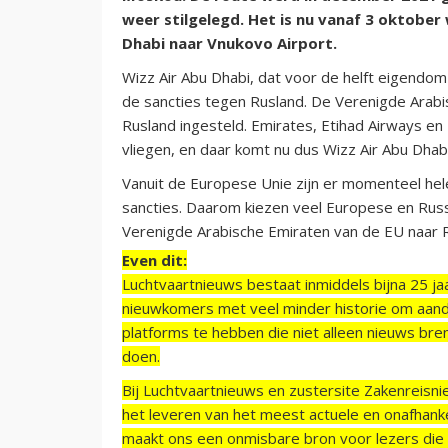
weer stilgelegd. Het is nu vanaf 3 oktobe
Dhabi naar Vnukovo Airport.
Wizz Air Abu Dhabi, dat voor de helft eigendom
de sancties tegen Rusland. De Verenigde Arab
Rusland ingesteld. Emirates, Etihad Airways en
vliegen, en daar komt nu dus Wizz Air Abu Dhabi 
Vanuit de Europese Unie zijn er momenteel hel
sancties. Daarom kiezen veel Europese en Russ
Verenigde Arabische Emiraten van de EU naar Ru
Even dit:
Luchtvaartnieuws bestaat inmiddels bijna 25 jaa
nieuwkomers met veel minder historie om aand
platforms te hebben die niet alleen nieuws bre
doen.
Bij Luchtvaartnieuws en zustersite Zakenreisn
het leveren van het meest actuele en onafhankel
maakt ons een onmisbare bron voor lezers die g