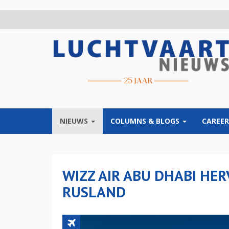
Overslaan
en
naar
de
inhoud
gaan
NIEUWS
COLUMNS & BLOGS
CAREER
WIZZ AIR ABU DHABI HE
RUSLAND