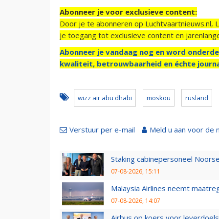
Abonneer je voor exclusieve content:
Door je te abonneren op Luchtvaartnieuws.nl, 
je toegang tot exclusieve content en jarenlang
Abonneer je vandaag nog en word onderde
kwaliteit, betrouwbaarheid en échte journa
wizz air abu dhabi
moskou
rusland
Verstuur per e-mail
Meld u aan voor de 
Staking cabinepersoneel Noorse
07-08-2026, 15:11
Malaysia Airlines neemt maatreg
07-08-2026, 14:07
Airbus op koers voor leverdoelst