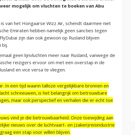
r weer mogelijk om vluchten te boeken van Abu
 is van het Hongaarse Wizz Air, schendt daarmee niet
ische Emiraten hebben namelijk geen sancties tegen
 FlyDubai zijn dan ook gewoon op Rusland blijven
bij.
emaal geen lijnvluchten meer naar Rusland, vanwege de
ische reizigers ervoor om met een overstap in de
sland en vice versa te vliegen.
r. In een tijd waarin talloze vergelijkbare bronnen en
acht schreeuwen, is het belangrijk om betrouwbare
ngen, maar ook perspectief en verhalen die er echt toe
ieuws vind je die betrouwbaarheid. Onze toewijding aan
ijke nieuws over de luchtvaart- en (zaken)reisindustrie
raag een stap voor willen blijven.