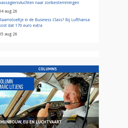
passagiersvluchten naar zonbestemmingen
04 aug 26
Raamstoeltje in de Business Class? Bij Lufthansa
kost dat 170 euro extra
05 aug 26
COLUMNS
MIJNBOUW, EU EN LUCHTVAART