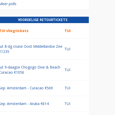
Meer polls
VOORDELIGE RETOURTICKETS
TUI vliegtickets
TUI
Jul: 8-dg cruise Oost Middellandse Zee
TUI
€1235
Jul: 9-daagse Chogogo Dive & Beach
TUI
Curacao €1056
Sep: Amsterdam - Curacao €569
TUI
Sep: Amsterdam - Aruba €614
TUI