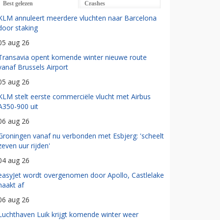
Best gelezen
Crashes
KLM annuleert meerdere vluchten naar Barcelona
door staking
05 aug 26
Transavia opent komende winter nieuwe route
vanaf Brussels Airport
05 aug 26
KLM stelt eerste commerciële vlucht met Airbus
A350-900 uit
06 aug 26
Groningen vanaf nu verbonden met Esbjerg: 'scheelt
zeven uur rijden'
04 aug 26
easyJet wordt overgenomen door Apollo, Castlelake
haakt af
06 aug 26
Luchthaven Luik krijgt komende winter weer