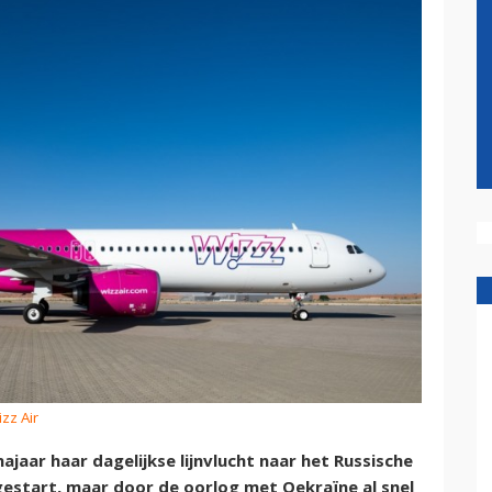
izz Air
ajaar haar dagelijkse lijnvlucht naar het Russische
estart, maar door de oorlog met Oekraïne al snel