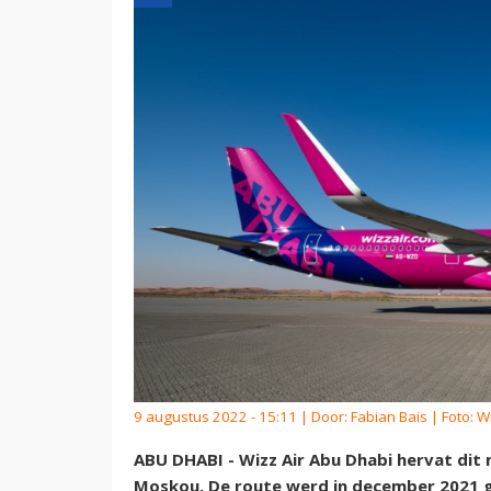
9 augustus 2022 - 15:11 | Door:
Fabian Bais
| Foto: W
ABU DHABI - Wizz Air Abu Dhabi hervat dit n
Moskou. De route werd in december 2021 g