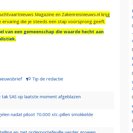
Luchtvaartnieuws Magazine en Zakenreisnieuws.nl krijg
e ervaring die je steeds een stap voorsprong geeft.
el van een gemeenschap die waarde hecht aan
listiek.
nieuwsbrief
Tip de redactie
 tak SAS op laatste moment afgeblazen
elen nadat piloot 70.000 xtc-pillen smokkelde
elling en ziet orderportefeuille verder groeien