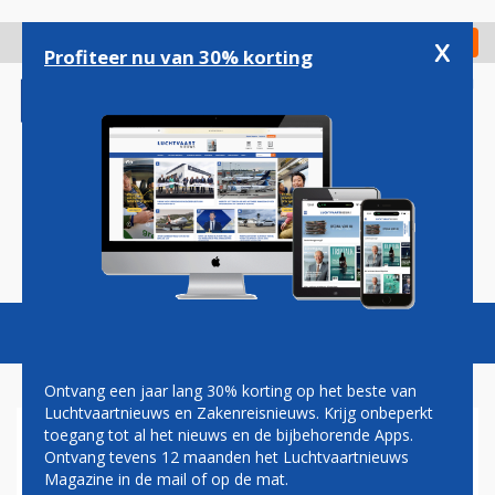
Overslaan
en
x
Digitaal Magazine
Registreer
Check in
naar
Profiteer nu van 30% korting
de
inhoud
gaan
Magazine
Podcasts
Vacatures
Toggl
naviga
Ontvang een jaar lang 30% korting op het beste van
Luchtvaartnieuws en Zakenreisnieuws. Krijg onbeperkt
toegang tot al het nieuws en de bijbehorende Apps.
BUDGET RENT-A-CAR
Ontvang tevens 12 maanden het Luchtvaartnieuws
OPGENOMEN IN MILES AND
Magazine in de mail of op de mat.