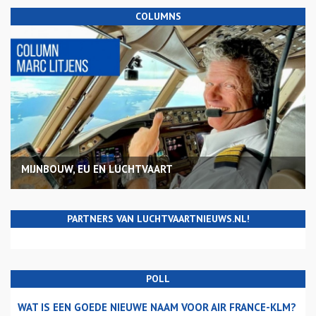
COLUMNS
MIJNBOUW, EU EN LUCHTVAART
PARTNERS VAN LUCHTVAARTNIEUWS.NL!
POLL
WAT IS EEN GOEDE NIEUWE NAAM VOOR AIR FRANCE-KLM?