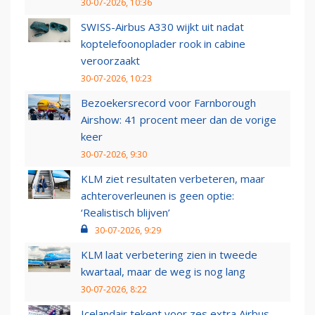
30-07-2026, 10:36
SWISS-Airbus A330 wijkt uit nadat
koptelefoonoplader rook in cabine
veroorzaakt
30-07-2026, 10:23
Bezoekersrecord voor Farnborough
Airshow: 41 procent meer dan de vorige
keer
30-07-2026, 9:30
KLM ziet resultaten verbeteren, maar
achteroverleunen is geen optie:
‘Realistisch blijven’
30-07-2026, 9:29
KLM laat verbetering zien in tweede
kwartaal, maar de weg is nog lang
30-07-2026, 8:22
Icelandair tekent voor zes extra Airbus