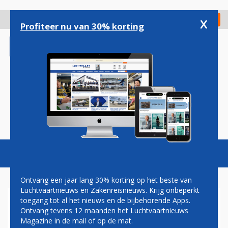
Overslaan
en
x
Digitaal Magazine
Registreer
Check in
naar
Profiteer nu van 30% korting
de
inhoud
gaan
Magazine
Podcasts
Vacatures
Toggl
naviga
Ontvang een jaar lang 30% korting op het beste van
Luchtvaartnieuws en Zakenreisnieuws. Krijg onbeperkt
toegang tot al het nieuws en de bijbehorende Apps.
AANTAL PASSAGIERS
Ontvang tevens 12 maanden het Luchtvaartnieuws
SCHIPHOL IN 2001 VRIJWEL
Magazine in de mail of op de mat.