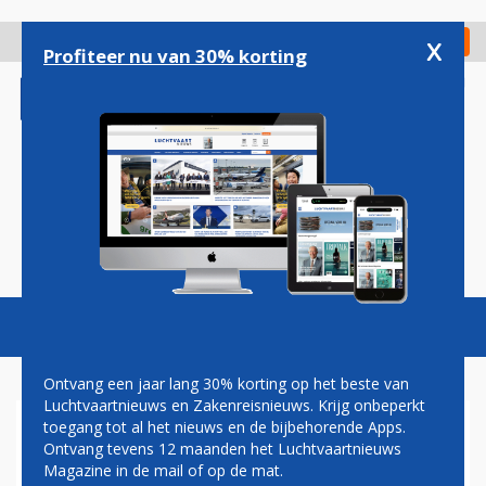
Overslaan
en
x
Digitaal Magazine
Registreer
Check in
naar
Profiteer nu van 30% korting
de
inhoud
gaan
Magazine
Podcasts
Vacatures
Toggl
naviga
Ontvang een jaar lang 30% korting op het beste van
Luchtvaartnieuws en Zakenreisnieuws. Krijg onbeperkt
toegang tot al het nieuws en de bijbehorende Apps.
Â€˜SCHIPHOL WIL BELANG IN
Ontvang tevens 12 maanden het Luchtvaartnieuws
ZAVENTEMÂ€™
Magazine in de mail of op de mat.