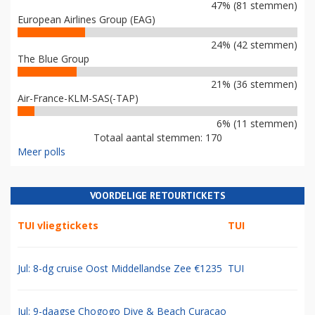
47% (81 stemmen)
European Airlines Group (EAG)
24% (42 stemmen)
The Blue Group
21% (36 stemmen)
Air-France-KLM-SAS(-TAP)
6% (11 stemmen)
Totaal aantal stemmen: 170
Meer polls
VOORDELIGE RETOURTICKETS
TUI vliegtickets
TUI
Jul: 8-dg cruise Oost Middellandse Zee €1235
TUI
Jul: 9-daagse Chogogo Dive & Beach Curacao