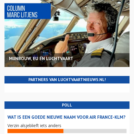
MIJNBOUW, EU EN LUCHTVAART
PARTNERS VAN LUCHTVAARTNIEUWS.NL!
POLL
WAT IS EEN GOEDE NIEUWE NAAM VOOR AIR FRANCE-KLM?
Verzin alsjeblieft iets anders