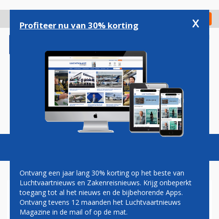
Overslaan
en
x
Digitaal Magazine
Registreer
Check in
naar
Profiteer nu van 30% korting
de
inhoud
gaan
Magazine
Podcasts
Vacatures
Toggl
naviga
Ontvang een jaar lang 30% korting op het beste van
Luchtvaartnieuws en Zakenreisnieuws. Krijg onbeperkt
toegang tot al het nieuws en de bijbehorende Apps.
ANALYSE VONNIS: SCHIPHOL-
Ontvang tevens 12 maanden het Luchtvaartnieuws
KRIMP KAN BEGINNEN
Magazine in de mail of op de mat.