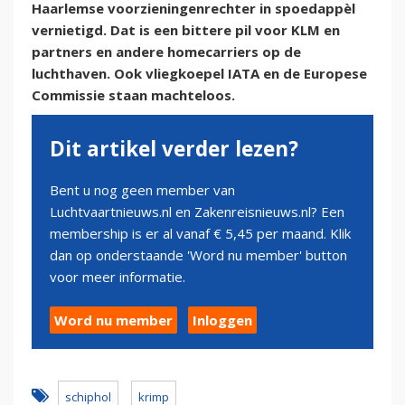
Haarlemse voorzieningenrechter in spoedappèl
vernietigd. Dat is een bittere pil voor KLM en
partners en andere homecarriers op de
luchthaven. Ook vliegkoepel IATA en de Europese
Commissie staan machteloos.
Dit artikel verder lezen?
Bent u nog geen member van
Luchtvaartnieuws.nl en Zakenreisnieuws.nl? Een
membership is er al vanaf € 5,45 per maand. Klik
dan op onderstaande 'Word nu member' button
voor meer informatie.
Word nu member
Inloggen
schiphol
krimp