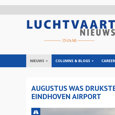
Overslaan
en
naar
de
inhoud
gaan
NIEUWS
COLUMNS & BLOGS
CAREER
AUGUSTUS WAS DRUKSTE
EINDHOVEN AIRPORT