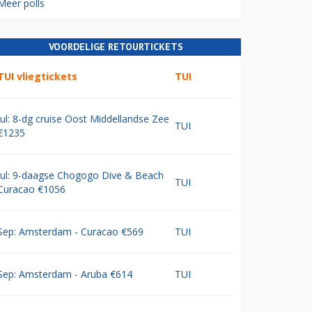
Meer polls
VOORDELIGE RETOURTICKETS
TUI vliegtickets
TUI
Jul: 8-dg cruise Oost Middellandse Zee
TUI
€1235
Jul: 9-daagse Chogogo Dive & Beach
TUI
Curacao €1056
Sep: Amsterdam - Curacao €569
TUI
Sep: Amsterdam - Aruba €614
TUI