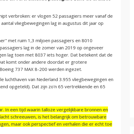
nipt verbroken: er vlogen 52 passagiers meer vanaf de
aantal vliegbewegingen lag in augustus dit jaar op
er" met ruim 1,3 miljoen passagiers en 8010
l passagiers lag in de zomer van 2019 op ongeveer
ngen lag toen met 8037 iets hoger. Dat betekent dat de
 Dat komt onder andere doordat er grotere
e Boeing 737 MAX 8-200 werden ingezet.
le luchthaven van Nederland 3.955 vliegbewegingen en
end opgeteld). Dat zijn zo'n 65 vertrekkende en 65
r. In een tijd waarin talloze vergelijkbare bronnen en
acht schreeuwen, is het belangrijk om betrouwbare
ngen, maar ook perspectief en verhalen die er echt toe