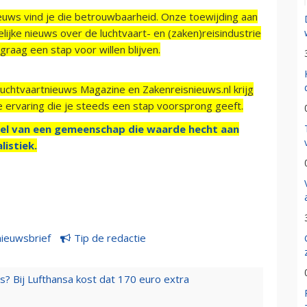
ieuws vind je die betrouwbaarheid. Onze toewijding aan
ijke nieuws over de luchtvaart- en (zaken)reisindustrie
raag een stap voor willen blijven.
Luchtvaartnieuws Magazine en Zakenreisnieuws.nl krijg
e ervaring die je steeds een stap voorsprong geeft.
el van een gemeenschap die waarde hecht aan
listiek.
nieuwsbrief
Tip de redactie
s? Bij Lufthansa kost dat 170 euro extra