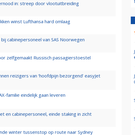
ernood in: streep door vlootuitbreiding
ukken winst Lufthansa hard omlaag
 bij cabinepersoneel van SAS Noorwegen
voor zelfgemaakt Russisch passagierstoestel
nen reizigers van ‘hoofdpijn bezorgend’ easyJet
X-familie eindelijk gaan leveren
t en cabinepersoneel, einde staking in zicht
mende winter tussenstop op route naar Sydney