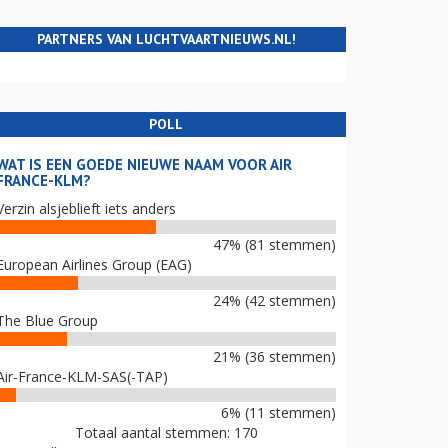
PARTNERS VAN LUCHTVAARTNIEUWS.NL!
POLL
WAT IS EEN GOEDE NIEUWE NAAM VOOR AIR
FRANCE-KLM?
Verzin alsjeblieft iets anders
47% (81 stemmen)
European Airlines Group (EAG)
24% (42 stemmen)
The Blue Group
21% (36 stemmen)
Air-France-KLM-SAS(-TAP)
6% (11 stemmen)
Totaal aantal stemmen: 170