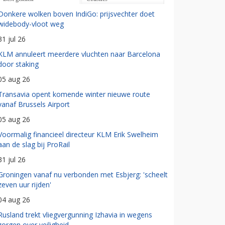
Donkere wolken boven IndiGo: prijsvechter doet
widebody-vloot weg
31 jul 26
KLM annuleert meerdere vluchten naar Barcelona
door staking
05 aug 26
Transavia opent komende winter nieuwe route
vanaf Brussels Airport
05 aug 26
Voormalig financieel directeur KLM Erik Swelheim
aan de slag bij ProRail
31 jul 26
Groningen vanaf nu verbonden met Esbjerg: 'scheelt
zeven uur rijden'
04 aug 26
Rusland trekt vliegvergunning Izhavia in wegens
zorgen over veiligheid