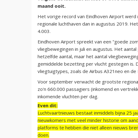
maand ooit.
Het vorige record van Eindhoven Airport werd 
regionale luchthaven dan in augustus 2019. Het 
4.003.
Eindhoven Airport spreekt van een "goede zom
vliegbewegingen in juli en augustus. Het aanta
hetzelfde aantal, maar het aantal vliegbewegi
gemiddelde bezetting per vlucht gestegen is.
vliegtuigtypes, zoals de Airbus A321neo en d
Voor september verwacht de grootste regiona
zo'n 660.000 passagiers (inkomend en vertrekk
inkomende vluchten per dag.
Even dit:
Luchtvaartnieuws bestaat inmiddels bijna 25 jaa
nieuwkomers met veel minder historie om aand
platforms te hebben die niet alleen nieuws bre
doen.