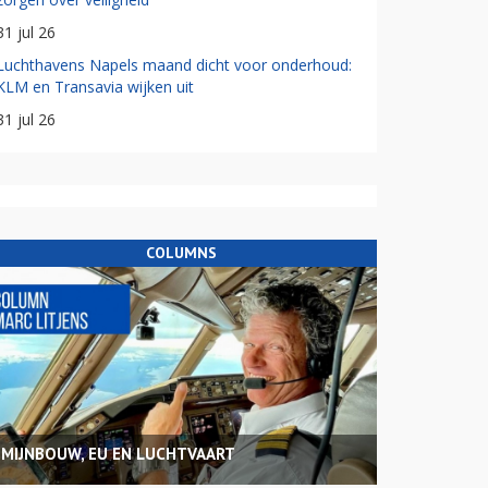
31 jul 26
Luchthavens Napels maand dicht voor onderhoud:
KLM en Transavia wijken uit
31 jul 26
COLUMNS
MIJNBOUW, EU EN LUCHTVAART