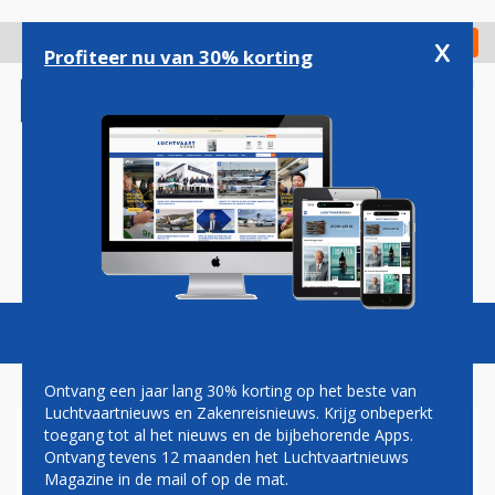
Overslaan
en
x
Digitaal Magazine
Registreer
Check in
naar
Profiteer nu van 30% korting
de
inhoud
gaan
Magazine
Podcasts
Vacatures
Toggl
naviga
Ontvang een jaar lang 30% korting op het beste van
Luchtvaartnieuws en Zakenreisnieuws. Krijg onbeperkt
toegang tot al het nieuws en de bijbehorende Apps.
BANGALORE HEEFT SNELST
Ontvang tevens 12 maanden het Luchtvaartnieuws
GROEIENDE LUCHTHAVEN IN
Magazine in de mail of op de mat.