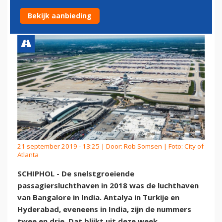
2018
Bekijk aanbieding
21 september 2019 - 13:25 | Door:
Rob Somsen
| Foto: City of
Atlanta
SCHIPHOL - De snelstgroeiende
passagiersluchthaven in 2018 was de luchthaven
van Bangalore in India. Antalya in Turkije en
Hyderabad, eveneens in India, zijn de nummers
twee en drie. Dat blijkt uit deze week