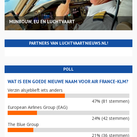
MIJNBOUW, EU EN LUCHTVAART
PARTNERS VAN LUCHTVAARTNIEUWS.NL!
POLL
WAT IS EEN GOEDE NIEUWE NAAM VOOR AIR FRANCE-KLM?
Verzin alsjeblieft iets anders
47% (81 stemmen)
European Airlines Group (EAG)
24% (42 stemmen)
The Blue Group
21% (36 stemmen)