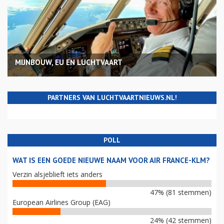
MIJNBOUW, EU EN LUCHTVAART
PARTNERS VAN LUCHTVAARTNIEUWS.NL!
POLL
WAT IS EEN GOEDE NIEUWE NAAM VOOR AIR FRANCE-KLM?
Verzin alsjeblieft iets anders
47% (81 stemmen)
European Airlines Group (EAG)
24% (42 stemmen)