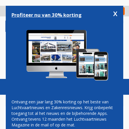
Overslaan
en
x
Digitaal Magazine
Registreer
Check in
naar
Profiteer nu van 30% korting
de
inhoud
gaan
Magazine
Podcasts
Vacatures
Toggl
naviga
Ontvang een jaar lang 30% korting op het beste van
Luchtvaartnieuws en Zakenreisnieuws. Krijg onbeperkt
toegang tot al het nieuws en de bijbehorende Apps.
ANTALYA
Ontvang tevens 12 maanden het Luchtvaartnieuws
Magazine in de mail of op de mat.