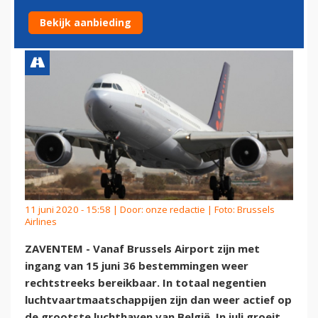
VANAF 15 JUNI
Bekijk aanbieding
11 juni 2020 - 15:58 | Door:
onze redactie
| Foto: Brussels
Airlines
ZAVENTEM - Vanaf Brussels Airport zijn met
ingang van 15 juni 36 bestemmingen weer
rechtstreeks bereikbaar. In totaal negentien
luchtvaartmaatschappijen zijn dan weer actief op
de grootste luchthaven van België. In juli groeit