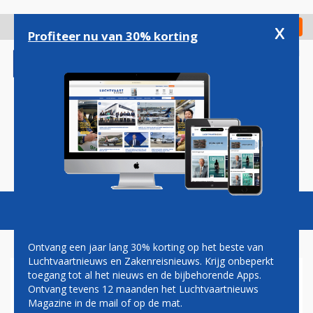
Overslaan
en
x
Digitaal Magazine
Registreer
Check in
naar
Profiteer nu van 30% korting
de
inhoud
gaan
Magazine
Podcasts
Vacatures
Toggl
naviga
Ontvang een jaar lang 30% korting op het beste van
Luchtvaartnieuws en Zakenreisnieuws. Krijg onbeperkt
toegang tot al het nieuws en de bijbehorende Apps.
BRUSSELS AIRPORT: 36
Ontvang tevens 12 maanden het Luchtvaartnieuws
BESTEMMINGEN BEREIKBAAR
Magazine in de mail of op de mat.