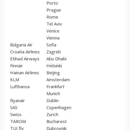
Porto
Prague
Rome
Tel Aviv
Venice
Vienna
Bulgaria Air
Sofia
Croatia Airlines
Zagreb
Etihad Airways
Abu Dhabi
Finnair
Helsinki
Hainan Airlines
Beijing
KLM
Amsterdam
Lufthansa
Frankfurt
Munich
Ryanair
Dublin
SAS
Copenhagen
Swiss
Zurich
TAROM
Bucharest
TUI fly
Dubrovnik