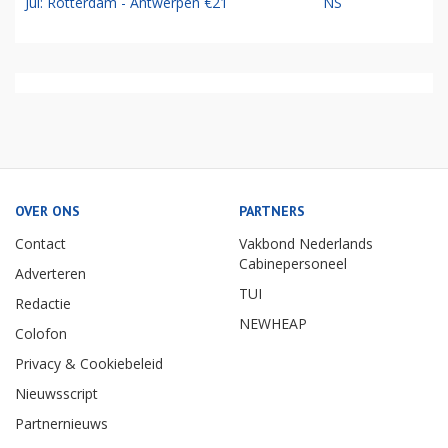
Jul: Rotterdam - Antwerpen €21
NS
OVER ONS
PARTNERS
Contact
Vakbond Nederlands
Cabinepersoneel
Adverteren
TUI
Redactie
NEWHEAP
Colofon
Privacy & Cookiebeleid
Nieuwsscript
Partnernieuws