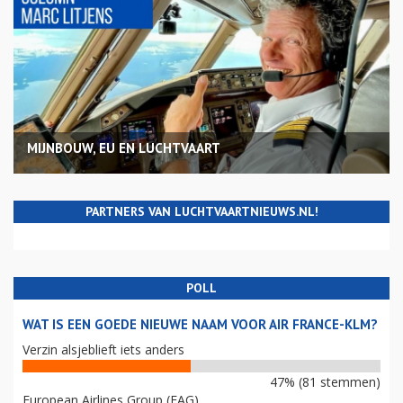
MIJNBOUW, EU EN LUCHTVAART
PARTNERS VAN LUCHTVAARTNIEUWS.NL!
POLL
WAT IS EEN GOEDE NIEUWE NAAM VOOR AIR FRANCE-KLM?
Verzin alsjeblieft iets anders
47% (81 stemmen)
European Airlines Group (EAG)