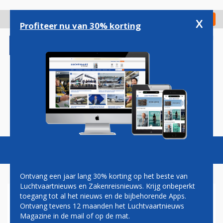
Overslaan
en
x
Digitaal Magazine
Registreer
Check in
naar
Profiteer nu van 30% korting
de
inhoud
gaan
Magazine
Podcasts
Vacatures
Toggl
naviga
Ontvang een jaar lang 30% korting op het beste van
Luchtvaartnieuws en Zakenreisnieuws. Krijg onbeperkt
toegang tot al het nieuws en de bijbehorende Apps.
COCA&#239NEKOERIERS OP
Ontvang tevens 12 maanden het Luchtvaartnieuws
SCHIPHOL STRENGER
Magazine in de mail of op de mat.