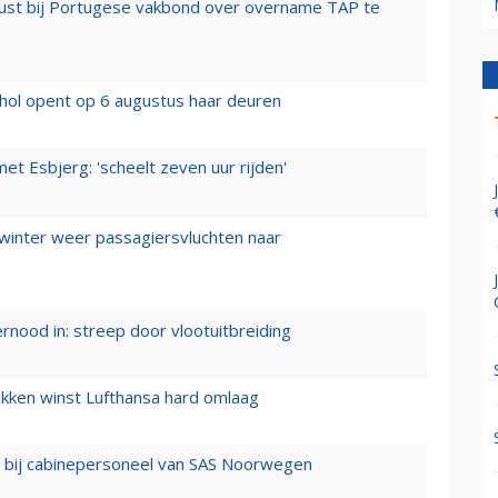
rust bij Portugese vakbond over overname TAP te
hol opent op 6 augustus haar deuren
t Esbjerg: 'scheelt zeven uur rijden'
 winter weer passagiersvluchten naar
ernood in: streep door vlootuitbreiding
ukken winst Lufthansa hard omlaag
 bij cabinepersoneel van SAS Noorwegen