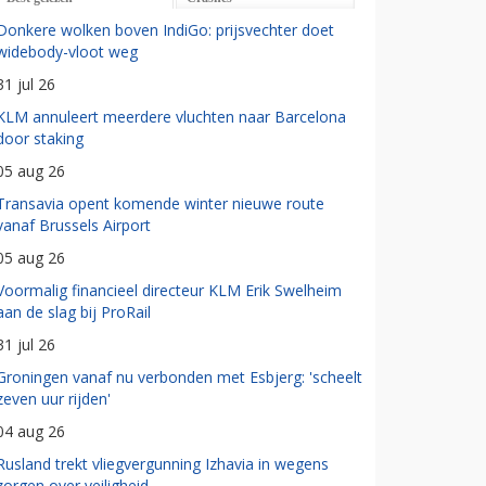
Donkere wolken boven IndiGo: prijsvechter doet
widebody-vloot weg
31 jul 26
KLM annuleert meerdere vluchten naar Barcelona
door staking
05 aug 26
Transavia opent komende winter nieuwe route
vanaf Brussels Airport
05 aug 26
Voormalig financieel directeur KLM Erik Swelheim
aan de slag bij ProRail
31 jul 26
Groningen vanaf nu verbonden met Esbjerg: 'scheelt
zeven uur rijden'
04 aug 26
Rusland trekt vliegvergunning Izhavia in wegens
zorgen over veiligheid