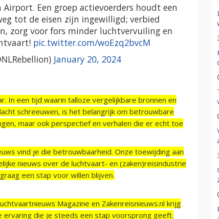
 Airport. Een groep actievoerders houdt een
weg tot de eisen zijn ingewilligd; verbied
n, zorg voor fors minder luchtvervuiling en
htvaart!
pic.twitter.com/woEzq2bvcM
@NLRebellion)
January 20, 2024
r. In een tijd waarin talloze vergelijkbare bronnen en
acht schreeuwen, is het belangrijk om betrouwbare
ngen, maar ook perspectief en verhalen die er echt toe
ieuws vind je die betrouwbaarheid. Onze toewijding aan
ijke nieuws over de luchtvaart- en (zaken)reisindustrie
raag een stap voor willen blijven.
Luchtvaartnieuws Magazine en Zakenreisnieuws.nl krijg
e ervaring die je steeds een stap voorsprong geeft.