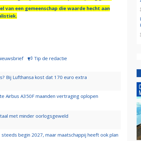
el van een gemeenschap die waarde hecht aan
listiek.
nieuwsbrief
Tip de redactie
s? Bij Lufthansa kost dat 170 euro extra
rste Airbus A350F maanden vertraging oplopen
wartaal met minder oorlogsgeweld
 steeds begin 2027, maar maatschappij heeft ook plan