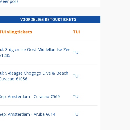
Meer polls
VOORDELIGE RETOURTICKETS
TUI vliegtickets
TUI
Jul: 8-dg cruise Oost Middellandse Zee
TUI
€1235
Jul: 9-daagse Chogogo Dive & Beach
TUI
Curacao €1056
Sep: Amsterdam - Curacao €569
TUI
Sep: Amsterdam - Aruba €614
TUI