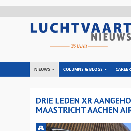
Overslaan
en
naar
de
inhoud
gaan
NIEUWS
COLUMNS & BLOGS
CAREER
DRIE LEDEN XR AANGEHO
MAASTRICHT AACHEN AI