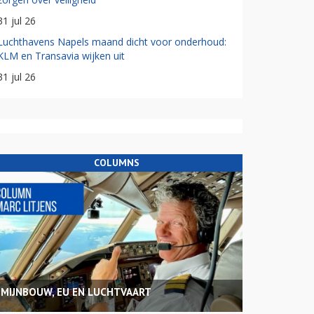
31 jul 26
Luchthavens Napels maand dicht voor onderhoud:
KLM en Transavia wijken uit
31 jul 26
COLUMNS
MIJNBOUW, EU EN LUCHTVAART