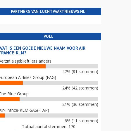
PARTNERS VAN LUCHTVAARTNIEUWS.NL!
POLL
WAT IS EEN GOEDE NIEUWE NAAM VOOR AIR
FRANCE-KLM?
Verzin alsjeblieft iets anders
47% (81 stemmen)
European Airlines Group (EAG)
24% (42 stemmen)
The Blue Group
21% (36 stemmen)
Air-France-KLM-SAS(-TAP)
6% (11 stemmen)
Totaal aantal stemmen: 170