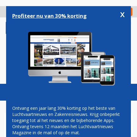
Overslaan
en
x
Digitaal Magazine
Registreer
Check in
naar
Profiteer nu van 30% korting
de
inhoud
gaan
Magazine
Podcasts
Vacatures
Toggl
naviga
Ontvang een jaar lang 30% korting op het beste van
Luchtvaartnieuws en Zakenreisnieuws. Krijg onbeperkt
toegang tot al het nieuws en de bijbehorende Apps.
EINDHOVEN AIRPORT HEEFT
Ontvang tevens 12 maanden het Luchtvaartnieuws
NU OOK EEN EIGEN LOUNGE
Magazine in de mail of op de mat.