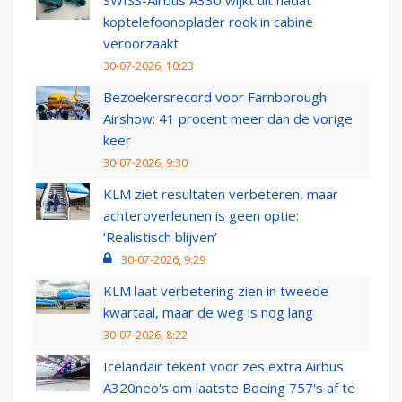
SWISS-Airbus A330 wijkt uit nadat
koptelefoonoplader rook in cabine
veroorzaakt
30-07-2026, 10:23
Bezoekersrecord voor Farnborough
Airshow: 41 procent meer dan de vorige
keer
30-07-2026, 9:30
KLM ziet resultaten verbeteren, maar
achteroverleunen is geen optie:
‘Realistisch blijven’
30-07-2026, 9:29
KLM laat verbetering zien in tweede
kwartaal, maar de weg is nog lang
30-07-2026, 8:22
Icelandair tekent voor zes extra Airbus
A320neo's om laatste Boeing 757's af te