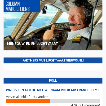
MIJNBOUW, EU EN LUCHTVAART
PARTNERS VAN LUCHTVAARTNIEUWS.NL!
POLL
WAT IS EEN GOEDE NIEUWE NAAM VOOR AIR FRANCE-KLM?
Verzin alsjeblieft iets anders
47% (81 stemmen)