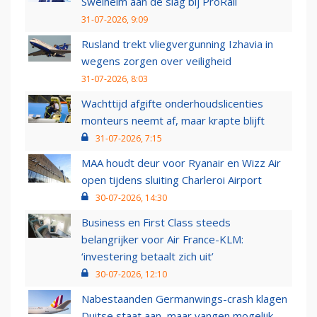
Swelheim aan de slag bij ProRail
31-07-2026, 9:09
Rusland trekt vliegvergunning Izhavia in
wegens zorgen over veiligheid
31-07-2026, 8:03
Wachttijd afgifte onderhoudslicenties
monteurs neemt af, maar krapte blijft
31-07-2026, 7:15
MAA houdt deur voor Ryanair en Wizz Air
open tijdens sluiting Charleroi Airport
30-07-2026, 14:30
Business en First Class steeds
belangrijker voor Air France-KLM:
‘investering betaalt zich uit’
30-07-2026, 12:10
Nabestaanden Germanwings-crash klagen
Duitse staat aan, maar vangen mogelijk