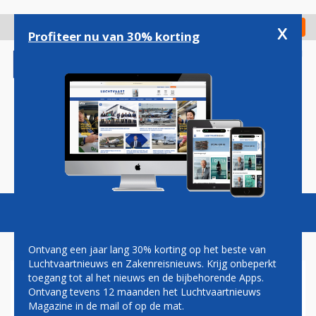
Overslaan
en
x
Digitaal Magazine
Registreer
Check in
naar
Profiteer nu van 30% korting
de
inhoud
gaan
Magazine
Podcasts
Vacatures
Toggl
naviga
Ontvang een jaar lang 30% korting op het beste van
Luchtvaartnieuws en Zakenreisnieuws. Krijg onbeperkt
toegang tot al het nieuws en de bijbehorende Apps.
EXTRA BEWAKING SCHIPHOL
Ontvang tevens 12 maanden het Luchtvaartnieuws
NA ALARM OVER
Magazine in de mail of op de mat.