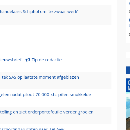
fhandelaars Schiphol om 'te zwaar werk'
nieuwsbrief
Tip de redactie
 tak SAS op laatste moment afgeblazen
elen nadat piloot 70.000 xtc-pillen smokkelde
elling en ziet orderportefeuille verder groeien
chorting vluchten naar Tel Aviv