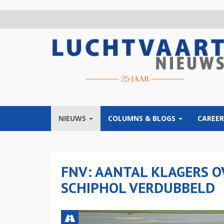
Overslaan
en
naar
de
inhoud
gaan
NIEUWS
COLUMNS & BLOGS
CAREER
FNV: AANTAL KLAGERS 
SCHIPHOL VERDUBBELD