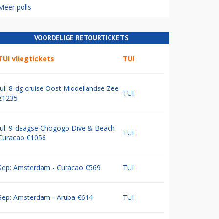
Meer polls
VOORDELIGE RETOURTICKETS
TUI vliegtickets
TUI
Jul: 8-dg cruise Oost Middellandse Zee
TUI
€1235
Jul: 9-daagse Chogogo Dive & Beach
TUI
Curacao €1056
Sep: Amsterdam - Curacao €569
TUI
Sep: Amsterdam - Aruba €614
TUI