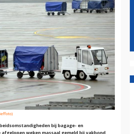
ieffoto)
rbeidsomstandigheden bij bagage- en
de afgelopen weken massaal gemeld bij vakbond