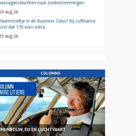
passagiersvluchten naar zonbestemmingen
04 aug 26
Raamstoeltje in de Business Class? Bij Lufthansa
kost dat 170 euro extra
05 aug 26
COLUMNS
MIJNBOUW, EU EN LUCHTVAART