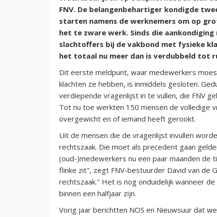
FNV. De belangenbehartiger kondigde twee
starten namens de werknemers om op grote
het te zware werk. Sinds die aankondigin
slachtoffers bij de vakbond met fysieke kl
het totaal nu meer dan is verdubbeld tot r
Dit eerste meldpunt, waar medewerkers moes
klachten ze hebben, is inmiddels gesloten. Ged
verdiepende vragenlijst in te vullen, die FNV g
Tot nu toe werkten 150 mensen de volledige vr
overgewicht en of iemand heeft gerookt.
Uit de mensen die de vragenlijst invullen wo
rechtszaak. Die moet als precedent gaan gelde
(oud-)medewerkers nu een paar maanden de tijd 
flinke zit", zegt FNV-bestuurder David van de
rechtszaak." Het is nog onduidelijk wanneer de
binnen een halfjaar zijn.
Vorig jaar berichtten NOS en Nieuwsuur dat w