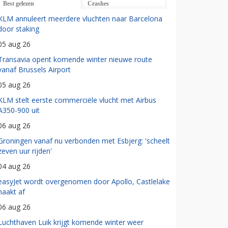
Best gelezen
Crashes
KLM annuleert meerdere vluchten naar Barcelona
door staking
05 aug 26
Transavia opent komende winter nieuwe route
vanaf Brussels Airport
05 aug 26
KLM stelt eerste commerciële vlucht met Airbus
A350-900 uit
06 aug 26
Groningen vanaf nu verbonden met Esbjerg: 'scheelt
zeven uur rijden'
04 aug 26
easyJet wordt overgenomen door Apollo, Castlelake
haakt af
06 aug 26
Luchthaven Luik krijgt komende winter weer