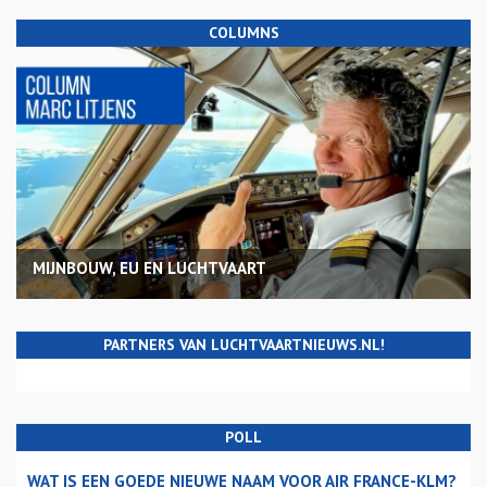
COLUMNS
MIJNBOUW, EU EN LUCHTVAART
PARTNERS VAN LUCHTVAARTNIEUWS.NL!
POLL
WAT IS EEN GOEDE NIEUWE NAAM VOOR AIR FRANCE-KLM?