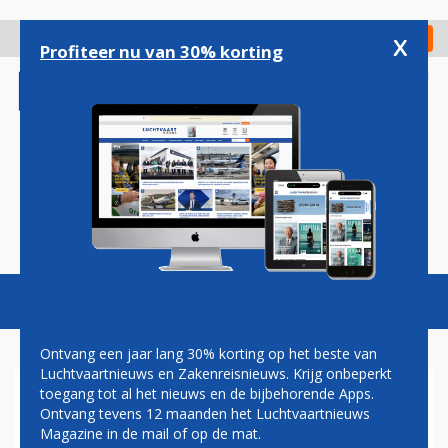
Overslaan
en
x
Digitaal Magazine
Registreer
Check in
naar
Profiteer nu van 30% korting
de
inhoud
gaan
Magazine
Podcasts
Vacatures
Toggl
naviga
Ontvang een jaar lang 30% korting op het beste van
Luchtvaartnieuws en Zakenreisnieuws. Krijg onbeperkt
toegang tot al het nieuws en de bijbehorende Apps.
FNV OVERHANDIGT WITBOEK
Ontvang tevens 12 maanden het Luchtvaartnieuws
VOOR AANBESTEDINGEN AAN
Magazine in de mail of op de mat.