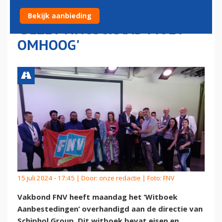
SCHIPHOL:
Bekijk aanbieding
'BEZETTINGSGRAAD MOET
OMHOOG'
15 juli 2024 - 17:45 | Door:
onze redactie
| Foto: FNV
Vakbond FNV heeft maandag het ‘Witboek
Aanbestedingen’ overhandigd aan de directie van
Schiphol Group. Dit witboek bevat eisen en