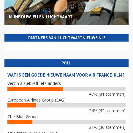
MIJNBOUW, EU EN LUCHTVAART
PARTNERS VAN LUCHTVAARTNIEUWS.NL!
POLL
WAT IS EEN GOEDE NIEUWE NAAM VOOR AIR FRANCE-KLM?
Verzin alsjeblieft iets anders
47% (81 stemmen)
European Airlines Group (EAG)
24% (42 stemmen)
The Blue Group
21% (36 stemmen)