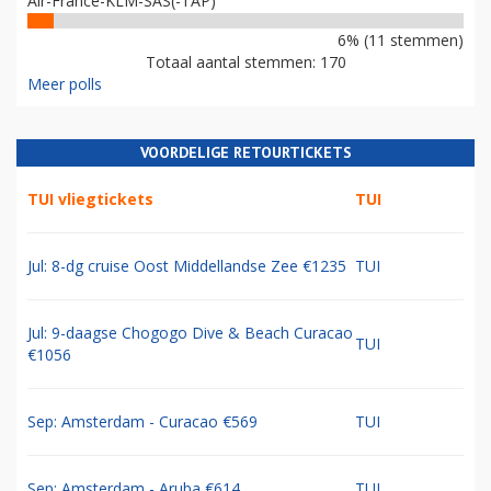
Air-France-KLM-SAS(-TAP)
6% (11 stemmen)
Totaal aantal stemmen: 170
Meer polls
VOORDELIGE RETOURTICKETS
TUI vliegtickets
TUI
Jul: 8-dg cruise Oost Middellandse Zee €1235
TUI
Jul: 9-daagse Chogogo Dive & Beach Curacao
TUI
€1056
Sep: Amsterdam - Curacao €569
TUI
Sep: Amsterdam - Aruba €614
TUI