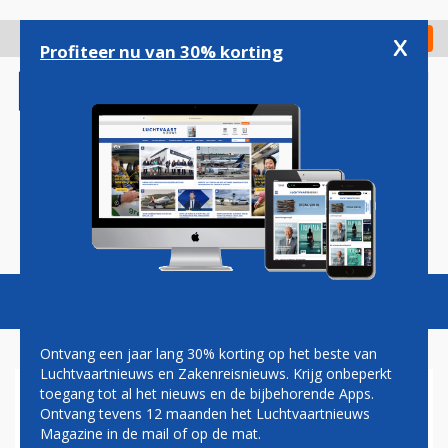
Overslaan
en
x
Digitaal Magazine
Registreer
Check in
naar
Profiteer nu van 30% korting
de
inhoud
gaan
Magazine
Podcasts
Vacatures
Toggl
naviga
Ontvang een jaar lang 30% korting op het beste van
Luchtvaartnieuws en Zakenreisnieuws. Krijg onbeperkt
toegang tot al het nieuws en de bijbehorende Apps.
FNV VREEST VOOR
Ontvang tevens 12 maanden het Luchtvaartnieuws
MASSAONTSLAG
Magazine in de mail of op de mat.