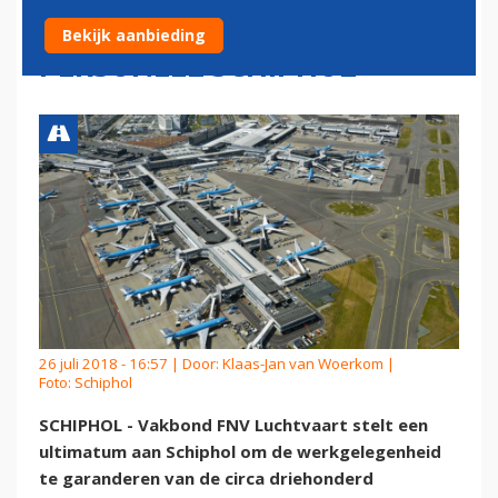
ONDERSTEUNEND
Bekijk aanbieding
PERSONEEL SCHIPHOL
26 juli 2018 - 16:57 | Door:
Klaas-Jan van Woerkom
|
Foto: Schiphol
SCHIPHOL - Vakbond FNV Luchtvaart stelt een
ultimatum aan Schiphol om de werkgelegenheid
te garanderen van de circa driehonderd