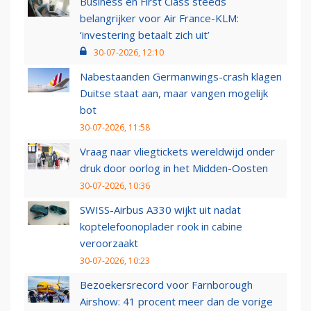
Business en First Class steeds
belangrijker voor Air France-KLM:
‘investering betaalt zich uit’
30-07-2026, 12:10
Nabestaanden Germanwings-crash klagen
Duitse staat aan, maar vangen mogelijk
bot
30-07-2026, 11:58
Vraag naar vliegtickets wereldwijd onder
druk door oorlog in het Midden-Oosten
30-07-2026, 10:36
SWISS-Airbus A330 wijkt uit nadat
koptelefoonoplader rook in cabine
veroorzaakt
30-07-2026, 10:23
Bezoekersrecord voor Farnborough
Airshow: 41 procent meer dan de vorige