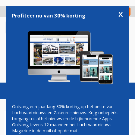
Overslaan
en
x
Digitaal Magazine
Registreer
Check in
naar
Profiteer nu van 30% korting
de
inhoud
gaan
Magazine
Podcasts
Vacatures
Toggl
naviga
Ontvang een jaar lang 30% korting op het beste van
Luchtvaartnieuws en Zakenreisnieuws. Krijg onbeperkt
toegang tot al het nieuws en de bijbehorende Apps.
GRENSLUCHTHAVEN WEEZE:
Ontvang tevens 12 maanden het Luchtvaartnieuws
EDINBURGH NIET LANGER
Magazine in de mail of op de mat.