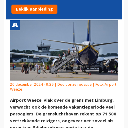
POPULAIRSTE BESTEMMING
Bekijk aanbieding
20 december 2024 - 9:39 | Door:
onze redactie
| Foto: Airport
Weeze
Airport Weeze, vlak over de grens met Limburg,
verwacht ook de komende vakantieperiode veel
passagiers. De grensluchthaven rekent op 71.500
vertrekkende reizigers, ongeveer net zoveel als
vorig jaar. Edinburgh was vorig jaar de