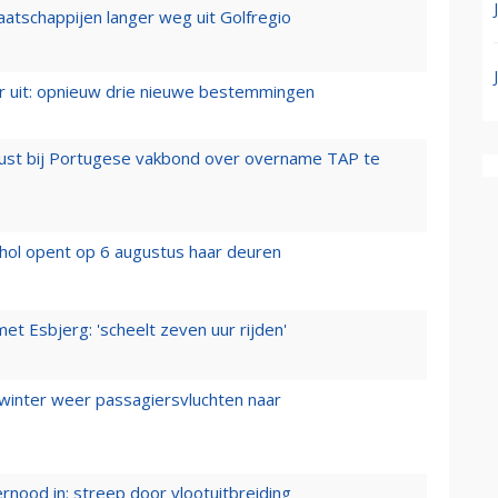
aatschappijen langer weg uit Golfregio
er uit: opnieuw drie nieuwe bestemmingen
rust bij Portugese vakbond over overname TAP te
hol opent op 6 augustus haar deuren
t Esbjerg: 'scheelt zeven uur rijden'
 winter weer passagiersvluchten naar
ernood in: streep door vlootuitbreiding