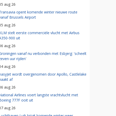
05 aug 26
Transavia opent komende winter nieuwe route
vanaf Brussels Airport
05 aug 26
KLM stelt eerste commerciële vlucht met Airbus
A350-900 uit
06 aug 26
Groningen vanaf nu verbonden met Esbjerg: 'scheelt
zeven uur rijden'
04 aug 26
easyJet wordt overgenomen door Apollo, Castlelake
haakt af
06 aug 26
National Airlines voert langste vrachtvlucht met
Boeing 777F ooit uit
07 aug 26
Luchthaven Luik krijgt komende winter weer