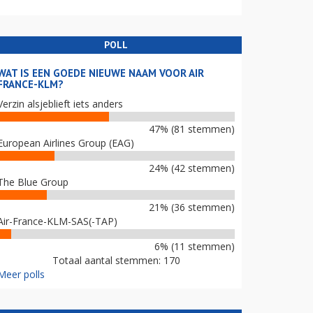
POLL
WAT IS EEN GOEDE NIEUWE NAAM VOOR AIR
FRANCE-KLM?
Verzin alsjeblieft iets anders
47% (81 stemmen)
European Airlines Group (EAG)
24% (42 stemmen)
The Blue Group
21% (36 stemmen)
Air-France-KLM-SAS(-TAP)
6% (11 stemmen)
Totaal aantal stemmen: 170
Meer polls