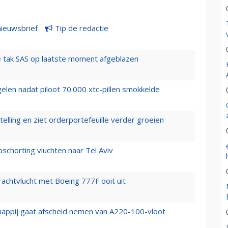
nieuwsbrief
Tip de redactie
 tak SAS op laatste moment afgeblazen
elen nadat piloot 70.000 xtc-pillen smokkelde
elling en ziet orderportefeuille verder groeien
chorting vluchten naar Tel Aviv
vrachtvlucht met Boeing 777F ooit uit
happij gaat afscheid nemen van A220-100-vloot