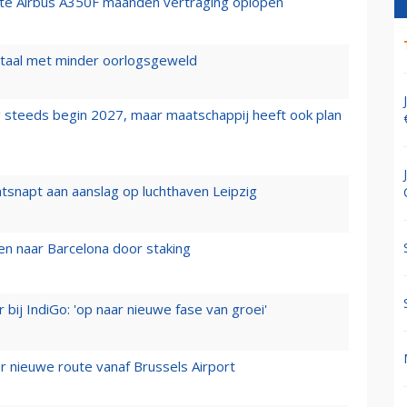
rste Airbus A350F maanden vertraging oplopen
wartaal met minder oorlogsgeweld
 steeds begin 2027, maar maatschappij heeft ook plan
tsnapt aan aanslag op luchthaven Leipzig
n naar Barcelona door staking
 bij IndiGo: 'op naar nieuwe fase van groei'
 nieuwe route vanaf Brussels Airport