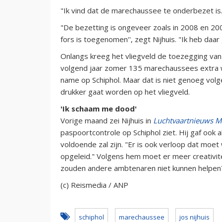
"Ik vind dat de marechaussee te onderbezet i
"De bezetting is ongeveer zoals in 2008 en 2009
fors is toegenomen'', zegt Nijhuis. "Ik heb daa
Onlangs kreeg het vliegveld de toezegging van m
volgend jaar zomer 135 marechaussees extra 
name op Schiphol. Maar dat is niet genoeg volg
drukker gaat worden op het vliegveld.
'Ik schaam me dood'
Vorige maand zei Nijhuis in
Luchtvaartnieuws M
paspoortcontrole op Schiphol ziet. Hij gaf ook
voldoende zal zijn. "Er is ook verloop dat m
opgeleid." Volgens hem moet er meer creativite
zouden andere ambtenaren niet kunnen helpen
(c) Reismedia / ANP
schiphol
marechaussee
jos nijhuis