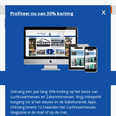
Overslaan
en
x
Digitaal Magazine
Registreer
Check in
naar
Profiteer nu van 30% korting
de
inhoud
gaan
Magazine
Podcasts
Vacatures
Toggl
naviga
Ontvang een jaar lang 30% korting op het beste van
Luchtvaartnieuws en Zakenreisnieuws. Krijg onbeperkt
toegang tot al het nieuws en de bijbehorende Apps.
JOS NIJHUIS
Ontvang tevens 12 maanden het Luchtvaartnieuws
Magazine in de mail of op de mat.