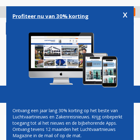
Overslaan
en
x
Digitaal Magazine
Registreer
Check in
naar
Profiteer nu van 30% korting
de
inhoud
gaan
Magazine
Podcasts
Vacatures
Toggl
naviga
Ontvang een jaar lang 30% korting op het beste van
Luchtvaartnieuws en Zakenreisnieuws. Krijg onbeperkt
toegang tot al het nieuws en de bijbehorende Apps.
SCHIPHOL TEKENT
Ontvang tevens 12 maanden het Luchtvaartnieuws
CONTRACTEN VOOR
Magazine in de mail of op de mat.