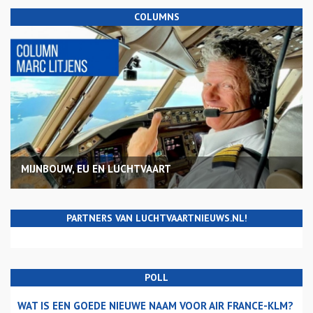
COLUMNS
MIJNBOUW, EU EN LUCHTVAART
PARTNERS VAN LUCHTVAARTNIEUWS.NL!
POLL
WAT IS EEN GOEDE NIEUWE NAAM VOOR AIR FRANCE-KLM?