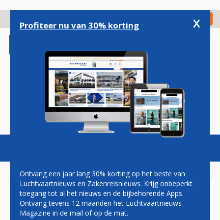
Overslaan
en
x
Digitaal Magazine
Registreer
Check in
naar
Profiteer nu van 30% korting
de
inhoud
gaan
Magazine
Podcasts
Vacatures
Toggl
naviga
Ontvang een jaar lang 30% korting op het beste van
Luchtvaartnieuws en Zakenreisnieuws. Krijg onbeperkt
toegang tot al het nieuws en de bijbehorende Apps.
SCHIPHOL VANDAAG 100
Ontvang tevens 12 maanden het Luchtvaartnieuws
JAAR OUD
Magazine in de mail of op de mat.