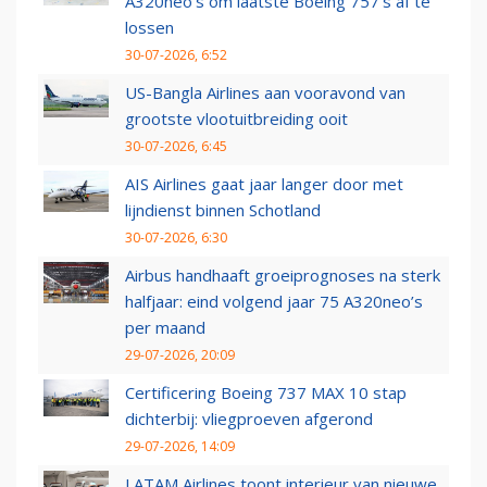
A320neo's om laatste Boeing 757's af te
lossen
30-07-2026, 6:52
US-Bangla Airlines aan vooravond van
grootste vlootuitbreiding ooit
30-07-2026, 6:45
AIS Airlines gaat jaar langer door met
lijndienst binnen Schotland
30-07-2026, 6:30
Airbus handhaaft groeiprognoses na sterk
halfjaar: eind volgend jaar 75 A320neo’s
per maand
29-07-2026, 20:09
Certificering Boeing 737 MAX 10 stap
dichterbij: vliegproeven afgerond
29-07-2026, 14:09
LATAM Airlines toont interieur van nieuwe