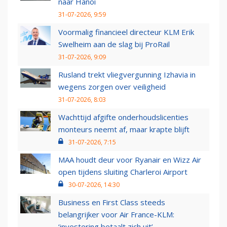
naar Hanoi
31-07-2026, 9:59
Voormalig financieel directeur KLM Erik
Swelheim aan de slag bij ProRail
31-07-2026, 9:09
Rusland trekt vliegvergunning Izhavia in
wegens zorgen over veiligheid
31-07-2026, 8:03
Wachttijd afgifte onderhoudslicenties
monteurs neemt af, maar krapte blijft
31-07-2026, 7:15
MAA houdt deur voor Ryanair en Wizz Air
open tijdens sluiting Charleroi Airport
30-07-2026, 14:30
Business en First Class steeds
belangrijker voor Air France-KLM:
‘investering betaalt zich uit’