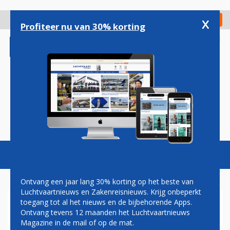
Overslaan
en
x
Digitaal Magazine
Registreer
Check in
naar
Profiteer nu van 30% korting
de
inhoud
gaan
Magazine
Podcasts
Vacatures
Toggl
naviga
Ontvang een jaar lang 30% korting op het beste van
Luchtvaartnieuws en Zakenreisnieuws. Krijg onbeperkt
toegang tot al het nieuws en de bijbehorende Apps.
SCHIPHOL ZET EXTRA
Ontvang tevens 12 maanden het Luchtvaartnieuws
SECURITYMEDEWERKERS IN
Magazine in de mail of op de mat.