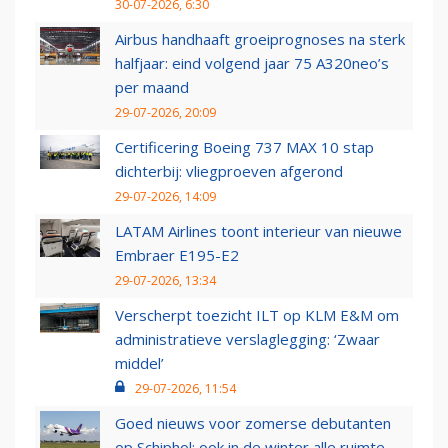
30-07-2026, 6:30
Airbus handhaaft groeiprognoses na sterk
halfjaar: eind volgend jaar 75 A320neo’s
per maand
29-07-2026, 20:09
Certificering Boeing 737 MAX 10 stap
dichterbij: vliegproeven afgerond
29-07-2026, 14:09
LATAM Airlines toont interieur van nieuwe
Embraer E195-E2
29-07-2026, 13:34
Verscherpt toezicht ILT op KLM E&M om
administratieve verslaglegging: ‘Zwaar
middel’
29-07-2026, 11:54
Goed nieuws voor zomerse debutanten
op Schiphol: ook in de winter alle ruimte