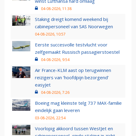
winst Lufthansa hard omlaag
04-08-2026, 11:38
Staking dreigt komend weekend bij
cabinepersoneel van SAS Noorwegen
04-08-2026, 10:57
Eerste succesvolle testvlucht voor
zelfgemaakt Russisch passagierstoestel
04-08-2026, 9:54
Air France-KLM aast op terugwinnen
reizigers van ‘hoofdpijn bezorgend’
easyJet
04-08-2026, 7:26
Boeing mag kleinste telg 737 MAX-familie
eindelijk gaan leveren
03-08-2026, 22:54
Voorlopig akkoord tussen WestJet en
cabinepersoneel, einde staking in zicht