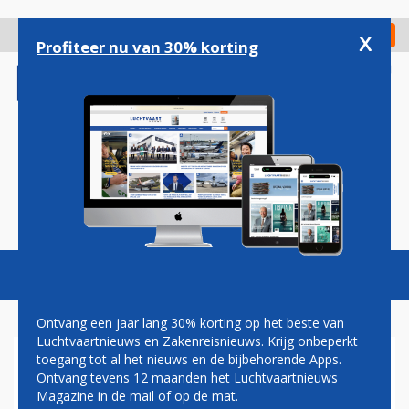
Overslaan
en
x
Digitaal Magazine
Registreer
Check in
naar
Profiteer nu van 30% korting
de
inhoud
gaan
Magazine
Podcasts
Vacatures
Toggl
naviga
Ontvang een jaar lang 30% korting op het beste van
Luchtvaartnieuws en Zakenreisnieuws. Krijg onbeperkt
toegang tot al het nieuws en de bijbehorende Apps.
VOORLOPIG GEEN EXTRA
Ontvang tevens 12 maanden het Luchtvaartnieuws
MARECHAUSSEES SCHIPHOL
Magazine in de mail of op de mat.