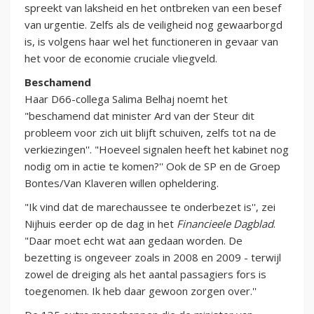
spreekt van laksheid en het ontbreken van een besef
van urgentie. Zelfs als de veiligheid nog gewaarborgd
is, is volgens haar wel het functioneren in gevaar van
het voor de economie cruciale vliegveld.
Beschamend
Haar D66-collega Salima Belhaj noemt het
"beschamend dat minister Ard van der Steur dit
probleem voor zich uit blijft schuiven, zelfs tot na de
verkiezingen''. "Hoeveel signalen heeft het kabinet nog
nodig om in actie te komen?'' Ook de SP en de Groep
Bontes/Van Klaveren willen opheldering.
"Ik vind dat de marechaussee te onderbezet is'', zei
Nijhuis eerder op de dag in het
Financieele Dagblad
.
"Daar moet echt wat aan gedaan worden. De
bezetting is ongeveer zoals in 2008 en 2009 - terwijl
zowel de dreiging als het aantal passagiers fors is
toegenomen. Ik heb daar gewoon zorgen over.''