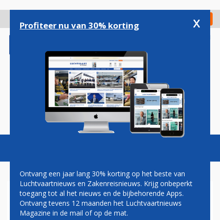
Overslaan
en
x
Digitaal Magazine
Registreer
Check in
naar
Profiteer nu van 30% korting
de
inhoud
gaan
Magazine
Podcasts
Vacatures
Toggl
naviga
Ontvang een jaar lang 30% korting op het beste van
Luchtvaartnieuws en Zakenreisnieuws. Krijg onbeperkt
toegang tot al het nieuws en de bijbehorende Apps.
WOUTER BOS GENOEMD ALS
Ontvang tevens 12 maanden het Luchtvaartnieuws
NIEUWE SCHIPHOL-TOPMAN
Magazine in de mail of op de mat.