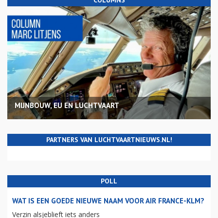
MIJNBOUW, EU EN LUCHTVAART
PARTNERS VAN LUCHTVAARTNIEUWS.NL!
POLL
WAT IS EEN GOEDE NIEUWE NAAM VOOR AIR FRANCE-KLM?
Verzin alsjeblieft iets anders