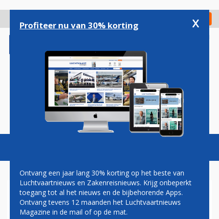
Overslaan
en
x
Digitaal Magazine
Registreer
Check in
naar
Profiteer nu van 30% korting
de
inhoud
gaan
Magazine
Podcasts
Vacatures
Toggl
naviga
Ontvang een jaar lang 30% korting op het beste van
Luchtvaartnieuws en Zakenreisnieuws. Krijg onbeperkt
toegang tot al het nieuws en de bijbehorende Apps.
SCHIPHOL NUANCEERT
Ontvang tevens 12 maanden het Luchtvaartnieuws
UITSPRAAK NIJHUIS OVER
Magazine in de mail of op de mat.