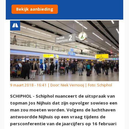
GESLACHT OPVOLGER
Bekijk aanbieding
9 maart 2018 - 16:41 | Door:
Niek Vernooij
| Foto: Schiphol
SCHIPHOL - Schiphol nuanceert de uitspraak van
topman Jos Nijhuis dat zijn opvolger sowieso een
man zou moeten worden. Volgens de luchthaven
antwoordde Nijhuis op een vraag tijdens de
persconferentie van de jaarcijfers op 16 februari