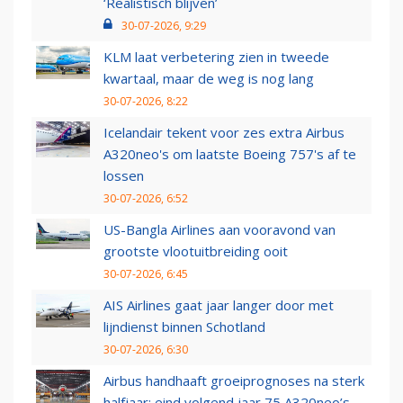
‘Realistisch blijven’
30-07-2026, 9:29
KLM laat verbetering zien in tweede
kwartaal, maar de weg is nog lang
30-07-2026, 8:22
Icelandair tekent voor zes extra Airbus
A320neo's om laatste Boeing 757's af te
lossen
30-07-2026, 6:52
US-Bangla Airlines aan vooravond van
grootste vlootuitbreiding ooit
30-07-2026, 6:45
AIS Airlines gaat jaar langer door met
lijndienst binnen Schotland
30-07-2026, 6:30
Airbus handhaaft groeiprognoses na sterk
halfjaar: eind volgend jaar 75 A320neo’s