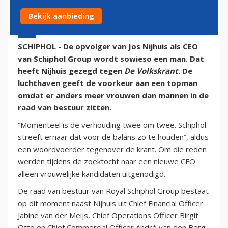
Bekijk aanbieding
9 maart 2018 - 9:11 | Door:
Niek Vernooij
| Foto: Reismedia
SCHIPHOL - De opvolger van Jos Nijhuis als CEO
van Schiphol Group wordt sowieso een man. Dat
heeft Nijhuis gezegd tegen
De Volkskrant
. De
luchthaven geeft de voorkeur aan een topman
omdat er anders meer vrouwen dan mannen in de
raad van bestuur zitten.
“Momenteel is de verhouding twee om twee. Schiphol
streeft ernaar dat voor de balans zo te houden”, aldus
een woordvoerder tegenover de krant. Om die reden
werden tijdens de zoektocht naar een nieuwe CFO
alleen vrouwelijke kandidaten uitgenodigd.
De raad van bestuur van Royal Schiphol Group bestaat
op dit moment naast Nijhuis uit Chief Financial Officer
Jabine van der Meijs, Chief Operations Officer Birgit
Otto en Chief Commercial Officer André van den Berg.