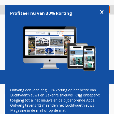
Overslaan
en
x
Digitaal Magazine
Registreer
Check in
naar
Profiteer nu van 30% korting
de
inhoud
gaan
Magazine
Podcasts
Vacatures
Toggl
naviga
Ontvang een jaar lang 30% korting op het beste van
Luchtvaartnieuws en Zakenreisnieuws. Krijg onbeperkt
toegang tot al het nieuws en de bijbehorende Apps.
SCHIPHOL KRIJGT SOWIESO
Ontvang tevens 12 maanden het Luchtvaartnieuws
GEEN TOPVROUW
Magazine in de mail of op de mat.